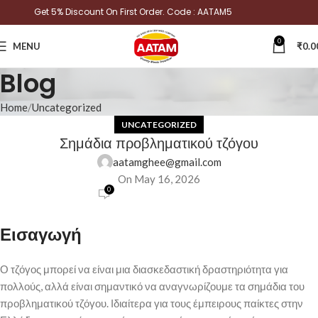
Get 5% Discount On First Order. Code : AATAM5
0
MENU
₹
0.0
Blog
Home
Uncategorized
UNCATEGORIZED
Σημάδια προβληματικού τζόγου
aatamghee@gmail.com
On May 16, 2026
0
Εισαγωγή
Ο τζόγος μπορεί να είναι μια διασκεδαστική δραστηριότητα για
πολλούς, αλλά είναι σημαντικό να αναγνωρίζουμε τα σημάδια του
προβληματικού τζόγου. Ιδιαίτερα για τους έμπειρους παίκτες στην