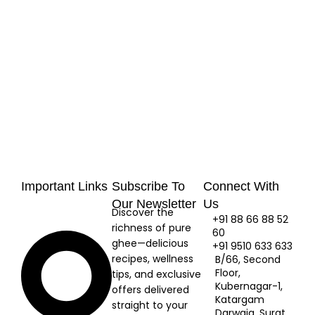
Important Links
Subscribe To
Connect With
Our Newsletter
Us
Discover the
+91 88 66 88 52
richness of pure
60
ghee—delicious
+91 9510 633 633
recipes, wellness
B/66, Second
Floor,
tips, and exclusive
Kubernagar-1,
offers delivered
Katargam
straight to your
Darwaja, Surat