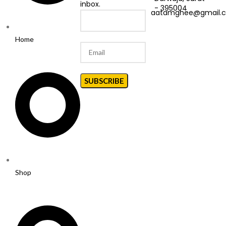
inbox.
- 395004
aatamghee@gmail.
Home
Shop