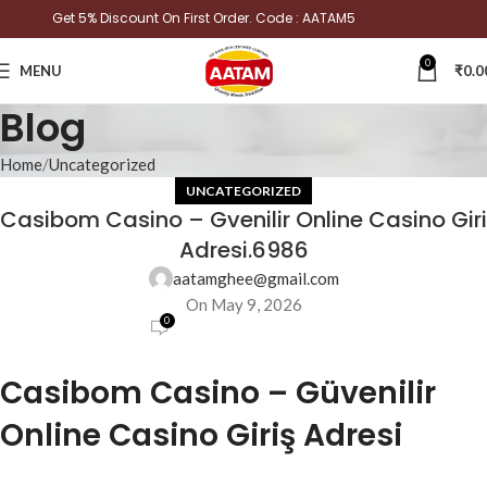
Get 5% Discount On First Order. Code : AATAM5
0
MENU
₹
0.0
Blog
Home
Uncategorized
UNCATEGORIZED
Casibom Casino – Gvenilir Online Casino Giri
Adresi.6986
aatamghee@gmail.com
On May 9, 2026
0
Casibom Casino – Güvenilir
Online Casino Giriş Adresi