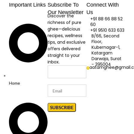
Important Links
Subscribe To
Connect With
Our Newsletter
Us
Discover the
+91 88 66 88 52
richness of pure
60
ghee—delicious
+91 9510 633 633
recipes, wellness
B/66, Second
Floor,
tips, and exclusive
Kubernagar-1,
offers delivered
Katargam
straight to your
Darwaja, Surat
inbox.
- 395004
aatamghee@gmail.
Home