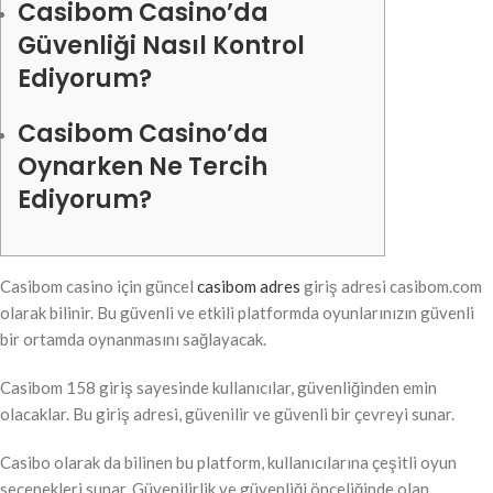
Casibom Casino’da
Güvenliği Nasıl Kontrol
Ediyorum?
Casibom Casino’da
Oynarken Ne Tercih
Ediyorum?
Casibom casino için güncel
casibom adres
giriş adresi casibom.com
olarak bilinir. Bu güvenli ve etkili platformda oyunlarınızın güvenli
bir ortamda oynanmasını sağlayacak.
Casibom 158 giriş sayesinde kullanıcılar, güvenliğinden emin
olacaklar. Bu giriş adresi, güvenilir ve güvenli bir çevreyi sunar.
Casibo olarak da bilinen bu platform, kullanıcılarına çeşitli oyun
seçenekleri sunar. Güvenilirlik ve güvenliği önceliğinde olan