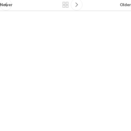
Newer
Older