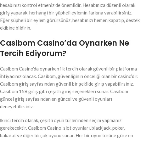
hesabınızı kontrol etmeniz de önemlidir. Hesabınıza düzenli olarak
giriş yaparak, herhangi bir şüpheli eylemin farkına varabilirsiniz.
Eğer şüpheli bir eylem görürsünüz, hesabınızı hemen kapatıp, destek
ekibine bildirin.
Casibom Casino’da Oynarken Ne
Tercih Ediyorum?
Casibom Casino’da oynarken ilk tercih olarak güvenli bir platforma
ihtiyacınız olacak. Casibom, güvenliğinin önceliği olan bir casino’dır.
Casibom giriş sayfasından güvenli bir şekilde giriş yapabilirsiniz.
Casibom 158 giriş gibi çeşitli giriş seçenekleri sunar. Casibom
güncel giriş sayfasından en güncel ve güvenli oyunları
deneyebilirsiniz.
İkinci tercih olarak, çeşitli oyun türlerinden seçim yapmanız
gerekecektir. Casibom Casino, slot oyunları, blackjack, poker,
bakarat ve diğer birçok oyunu sunar. Her bir oyun türüne göre en