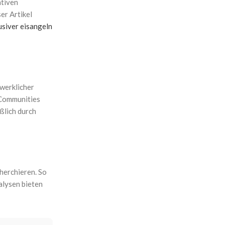
ativen
er Artikel
usiver eisangeln
dwerklicher
 Communities
ßlich durch
cherchieren. So
alysen bieten