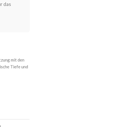
ür das
tzung mit den
ische Tiefe und
d