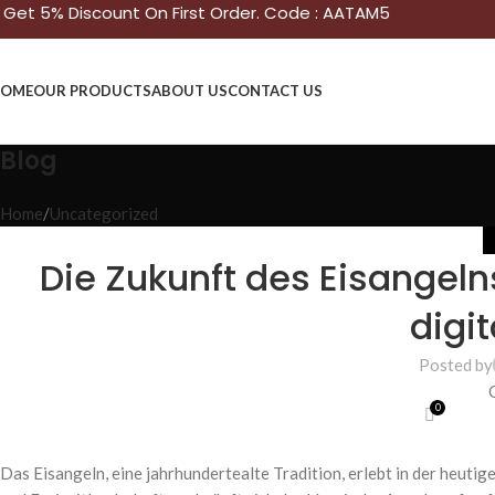
Get 5% Discount On First Order. Code : AATAM5
OME
OUR PRODUCTS
ABOUT US
CONTACT US
Blog
Home
Uncategorized
Die Zukunft des Eisangelns
digi
Posted by
0
Das Eisangeln, eine jahrhundertealte Tradition, erlebt in der heutig