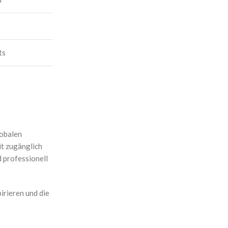
ts
lobalen
it zugänglich
d professionell
irieren und die