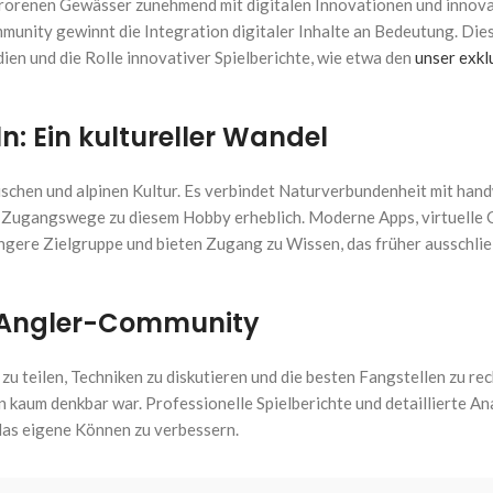
gefrorenen Gewässer zunehmend mit digitalen Innovationen und innov
unity gewinnt die Integration digitaler Inhalte an Bedeutung. Dies
ien und die Rolle innovativer Spielberichte, wie etwa den
unser exkl
n: Ein kultureller Wandel
dischen und alpinen Kultur. Es verbindet Naturverbundenheit mit han
ie Zugangswege zu diesem Hobby erheblich. Moderne Apps, virtuelle
jüngere Zielgruppe und bieten Zugang zu Wissen, das früher ausschlie
ie Angler-Community
zu teilen, Techniken zu diskutieren und die besten Fangstellen zu re
 kaum denkbar war. Professionelle Spielberichte und detaillierte An
das eigene Können zu verbessern.