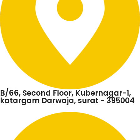
B/66, Second Floor, Kubernagar-1,
katargam Darwaja, surat - 395004