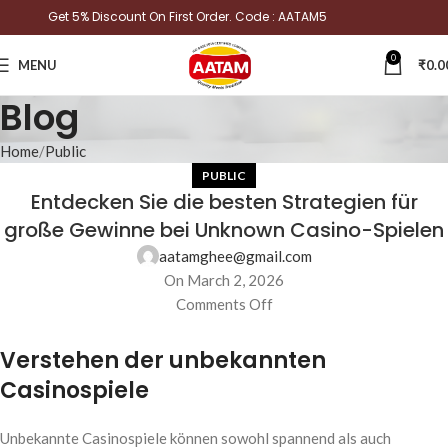
Get 5% Discount On First Order. Code : AATAM5
0
MENU
₹
0.0
Blog
Home
Public
PUBLIC
Entdecken Sie die besten Strategien für
große Gewinne bei Unknown Casino-Spielen
aatamghee@gmail.com
On March 2, 2026
Comments Off
Verstehen der unbekannten
Casinospiele
Unbekannte Casinospiele können sowohl spannend als auch