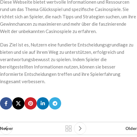
Diese Webseite bietet wertvolle Informationen und Ressourcen
rund um das Thema Glücksspiel und spezifische Casinospiele. Sie
richtet sich an Spieler, die nach Tipps und Strategien suchen, um ihre
Gewinnchancen zu maximieren und mehr über die faszinierende
Welt der unbekannten Casinospiele zu erfahren.
Das Ziel ist es, Nutzern eine fundierte Entscheidungsgrundlage zu
bieten und sie auf ihrem Weg zu unterstützen, erfolgreich und
verantwortungsbewusst zu spielen. Indem Spieler die
bereitgestellten Informationen nutzen, können sie besser
informierte Entscheidungen treffen und ihre Spielerfahrung
insgesamt verbessern.
Newer
Older