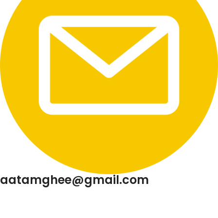
aatamghee@gmail.com