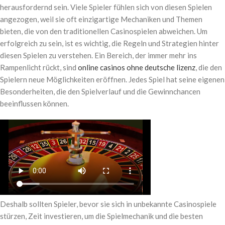
herausfordernd sein. Viele Spieler fühlen sich von diesen Spielen
angezogen, weil sie oft einzigartige Mechaniken und Themen
bieten, die von den traditionellen Casinospielen abweichen. Um
erfolgreich zu sein, ist es wichtig, die Regeln und Strategien hinter
diesen Spielen zu verstehen. Ein Bereich, der immer mehr ins
Rampenlicht rückt, sind
online casinos ohne deutsche lizenz
, die den
Spielern neue Möglichkeiten eröffnen. Jedes Spiel hat seine eigenen
Besonderheiten, die den Spielverlauf und die Gewinnchancen
beeinflussen können.
Deshalb sollten Spieler, bevor sie sich in unbekannte Casinospiele
stürzen, Zeit investieren, um die Spielmechanik und die besten