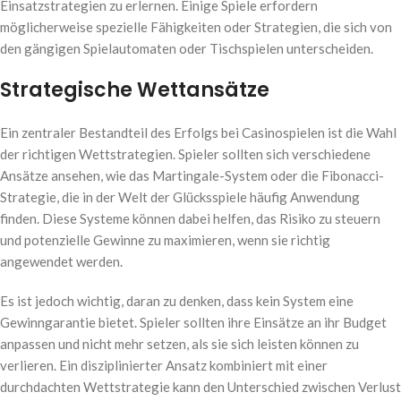
Einsatzstrategien zu erlernen. Einige Spiele erfordern
möglicherweise spezielle Fähigkeiten oder Strategien, die sich von
den gängigen Spielautomaten oder Tischspielen unterscheiden.
Strategische Wettansätze
Ein zentraler Bestandteil des Erfolgs bei Casinospielen ist die Wahl
der richtigen Wettstrategien. Spieler sollten sich verschiedene
Ansätze ansehen, wie das Martingale-System oder die Fibonacci-
Strategie, die in der Welt der Glücksspiele häufig Anwendung
finden. Diese Systeme können dabei helfen, das Risiko zu steuern
und potenzielle Gewinne zu maximieren, wenn sie richtig
angewendet werden.
Es ist jedoch wichtig, daran zu denken, dass kein System eine
Gewinngarantie bietet. Spieler sollten ihre Einsätze an ihr Budget
anpassen und nicht mehr setzen, als sie sich leisten können zu
verlieren. Ein disziplinierter Ansatz kombiniert mit einer
durchdachten Wettstrategie kann den Unterschied zwischen Verlust