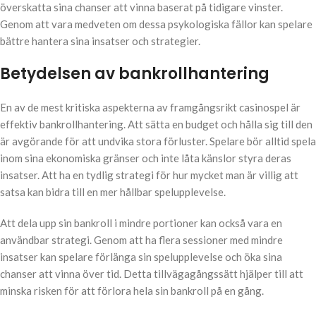
överskatta sina chanser att vinna baserat på tidigare vinster.
Genom att vara medveten om dessa psykologiska fällor kan spelare
bättre hantera sina insatser och strategier.
Betydelsen av bankrollhantering
En av de mest kritiska aspekterna av framgångsrikt casinospel är
effektiv bankrollhantering. Att sätta en budget och hålla sig till den
är avgörande för att undvika stora förluster. Spelare bör alltid spela
inom sina ekonomiska gränser och inte låta känslor styra deras
insatser. Att ha en tydlig strategi för hur mycket man är villig att
satsa kan bidra till en mer hållbar spelupplevelse.
Att dela upp sin bankroll i mindre portioner kan också vara en
användbar strategi. Genom att ha flera sessioner med mindre
insatser kan spelare förlänga sin spelupplevelse och öka sina
chanser att vinna över tid. Detta tillvägagångssätt hjälper till att
minska risken för att förlora hela sin bankroll på en gång.