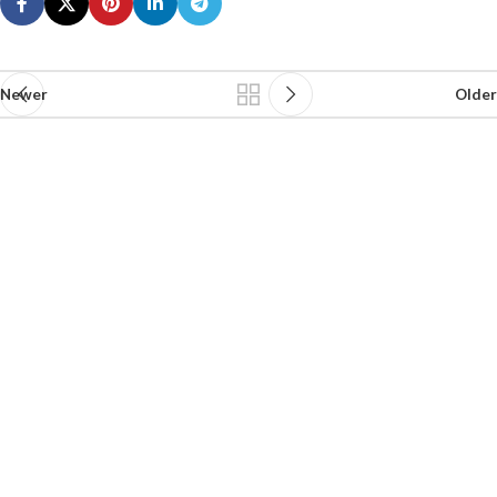
Newer
Older