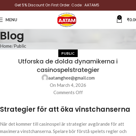
Get 5% Discount On First Order. Code : AATAM5
0
MENU
₹
0.0
Blog
Home
Public
PUBLIC
Utforska de dolda dynamikerna i
casinospelstrategier
aatamghee@gmail.com
On March 4, 2026
Comments Off
Strategier för att öka vinstchanserna
När det kommer till casinospel är strategier avgörande för att
maximera vinstchanserna. Spelare bör förstå spelets regler och