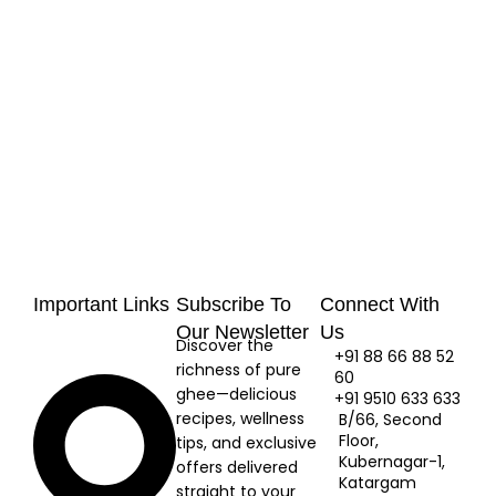
Important Links
Subscribe To
Connect With
Our Newsletter
Us
Discover the
+91 88 66 88 52
richness of pure
60
ghee—delicious
+91 9510 633 633
recipes, wellness
B/66, Second
Floor,
tips, and exclusive
Kubernagar-1,
offers delivered
Katargam
straight to your