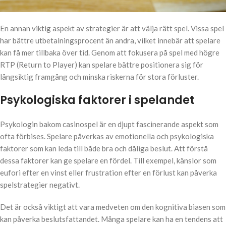
En annan viktig aspekt av strategier är att välja rätt spel. Vissa spel
har bättre utbetalningsprocent än andra, vilket innebär att spelare
kan få mer tillbaka över tid. Genom att fokusera på spel med högre
RTP (Return to Player) kan spelare bättre positionera sig för
långsiktig framgång och minska riskerna för stora förluster.
Psykologiska faktorer i spelandet
Psykologin bakom casinospel är en djupt fascinerande aspekt som
ofta förbises. Spelare påverkas av emotionella och psykologiska
faktorer som kan leda till både bra och dåliga beslut. Att förstå
dessa faktorer kan ge spelare en fördel. Till exempel, känslor som
eufori efter en vinst eller frustration efter en förlust kan påverka
spelstrategier negativt.
Det är också viktigt att vara medveten om den kognitiva biasen som
kan påverka beslutsfattandet. Många spelare kan ha en tendens att