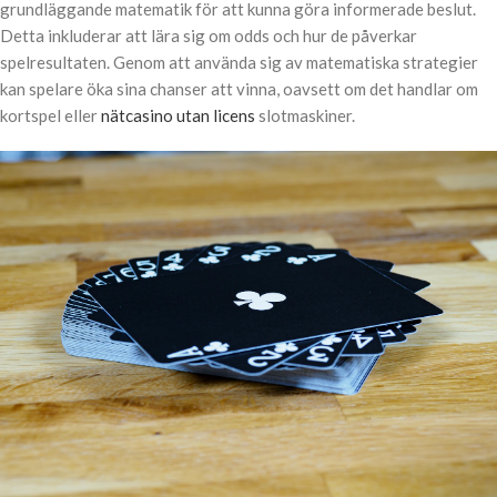
grundläggande matematik för att kunna göra informerade beslut.
Detta inkluderar att lära sig om odds och hur de påverkar
spelresultaten. Genom att använda sig av matematiska strategier
kan spelare öka sina chanser att vinna, oavsett om det handlar om
kortspel eller
nätcasino utan licens
slotmaskiner.