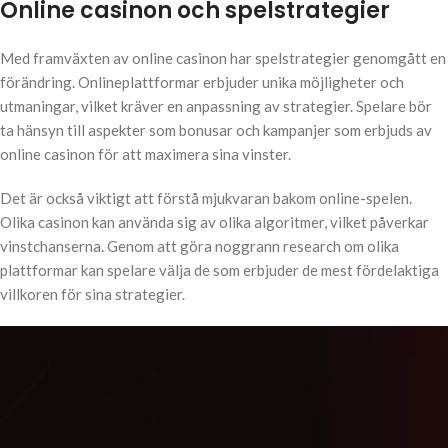
Online casinon och spelstrategier
Med framväxten av online casinon har spelstrategier genomgått en
förändring. Onlineplattformar erbjuder unika möjligheter och
utmaningar, vilket kräver en anpassning av strategier. Spelare bör
ta hänsyn till aspekter som bonusar och kampanjer som erbjuds av
online casinon för att maximera sina vinster.
Det är också viktigt att förstå mjukvaran bakom online-spelen.
Olika casinon kan använda sig av olika algoritmer, vilket påverkar
vinstchanserna. Genom att göra noggrann research om olika
plattformar kan spelare välja de som erbjuder de mest fördelaktiga
villkoren för sina strategier.