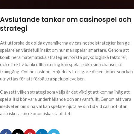
Avslutande tankar om casinospel och
strategi
Att utforska de dolda dynamikerna av casinospelstrategier kan ge
spelare en värdefull insikt om hur man spelar smartare. Genom att
kombinera matematiska strategier, förstå psykologiska faktorer,
och effektiv bankrollhantering kan spelare öka sina chanser till
framgång. Online casinon erbjuder ytterligare dimensioner som kan
utnyttjas för att förbättra spelupplevelsen.
Oavsett vilken strategi som väljs är det viktigt att komma ihåg att
spel alltid bör vara underhållande och ansvarsfullt. Genom att vara
medveten om sina val kan spelare njuta av sin tid vid casinot utan
att riskera sin ekonomiska stabilitet.