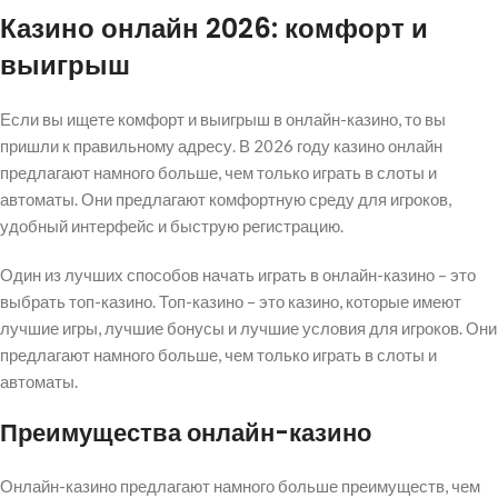
Казино онлайн 2026: комфорт и
выигрыш
Если вы ищете комфорт и выигрыш в онлайн-казино, то вы
пришли к правильному адресу. В 2026 году казино онлайн
предлагают намного больше, чем только играть в слоты и
автоматы. Они предлагают комфортную среду для игроков,
удобный интерфейс и быструю регистрацию.
Один из лучших способов начать играть в онлайн-казино – это
выбрать топ-казино. Топ-казино – это казино, которые имеют
лучшие игры, лучшие бонусы и лучшие условия для игроков. Они
предлагают намного больше, чем только играть в слоты и
автоматы.
Преимущества онлайн-казино
Онлайн-казино предлагают намного больше преимуществ, чем