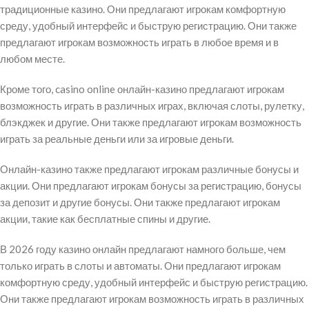
традиционные казино. Они предлагают игрокам комфортную
среду, удобный интерфейс и быструю регистрацию. Они также
предлагают игрокам возможность играть в любое время и в
любом месте.
Кроме того, casino online онлайн-казино предлагают игрокам
возможность играть в различных играх, включая слоты, рулетку,
блэкджек и другие. Они также предлагают игрокам возможность
играть за реальные деньги или за игровые деньги.
Онлайн-казино также предлагают игрокам различные бонусы и
акции. Они предлагают игрокам бонусы за регистрацию, бонусы
за депозит и другие бонусы. Они также предлагают игрокам
акции, такие как бесплатные спины и другие.
В 2026 году казино онлайн предлагают намного больше, чем
только играть в слоты и автоматы. Они предлагают игрокам
комфортную среду, удобный интерфейс и быструю регистрацию.
Они также предлагают игрокам возможность играть в различных