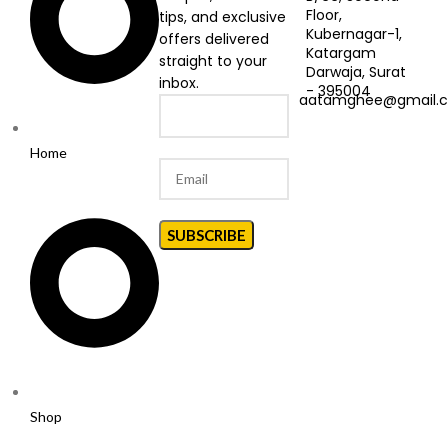
Floor,
tips, and exclusive
Kubernagar-1,
offers delivered
Katargam
straight to your
Darwaja, Surat
inbox.
- 395004
aatamghee@gmail.
Home
Shop