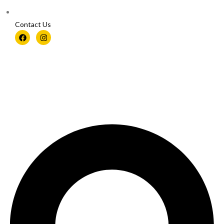
Contact Us