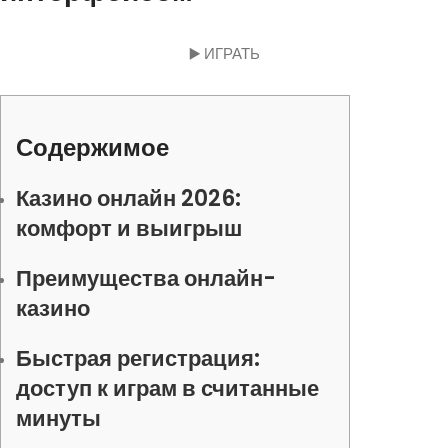
▶️ ИГРАТЬ
Содержимое
Казино онлайн 2026:
комфорт и выигрыш
Преимущества онлайн-
казино
Быстрая регистрация:
доступ к играм в считанные
минуты