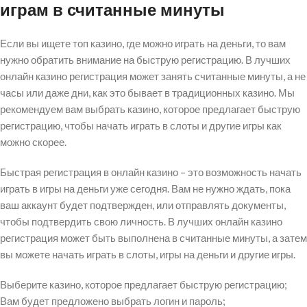
играм в считанные минуты
Если вы ищете топ казино, где можно играть на деньги, то вам
нужно обратить внимание на быструю регистрацию. В лучших
онлайн казино регистрация может занять считанные минуты, а не
часы или даже дни, как это бывает в традиционных казино. Мы
рекомендуем вам выбрать казино, которое предлагает быструю
регистрацию, чтобы начать играть в слоты и другие игры как
можно скорее.
Быстрая регистрация в онлайн казино – это возможность начать
играть в игры на деньги уже сегодня. Вам не нужно ждать, пока
ваш аккаунт будет подтвержден, или отправлять документы,
чтобы подтвердить свою личность. В лучших онлайн казино
регистрация может быть выполнена в считанные минуты, а затем
вы можете начать играть в слоты, игры на деньги и другие игры.
Выберите казино, которое предлагает быструю регистрацию;
Вам будет предложено выбрать логин и пароль;