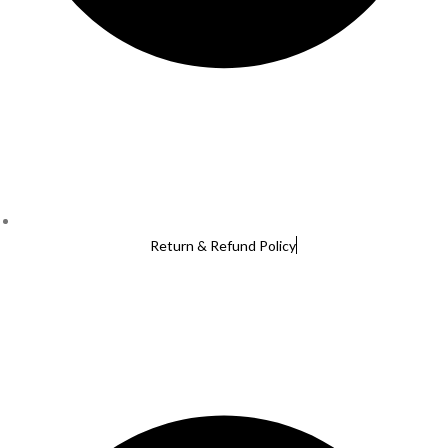
Return & Refund Policy