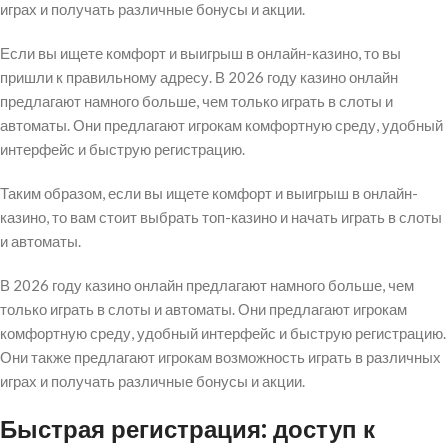
играх и получать различные бонусы и акции.
Если вы ищете комфорт и выигрыш в онлайн-казино, то вы
пришли к правильному адресу. В 2026 году казино онлайн
предлагают намного больше, чем только играть в слоты и
автоматы. Они предлагают игрокам комфортную среду, удобный
интерфейс и быструю регистрацию.
Таким образом, если вы ищете комфорт и выигрыш в онлайн-
казино, то вам стоит выбрать топ-казино и начать играть в слоты
и автоматы.
В 2026 году казино онлайн предлагают намного больше, чем
только играть в слоты и автоматы. Они предлагают игрокам
комфортную среду, удобный интерфейс и быструю регистрацию.
Они также предлагают игрокам возможность играть в различных
играх и получать различные бонусы и акции.
Быстрая регистрация: доступ к