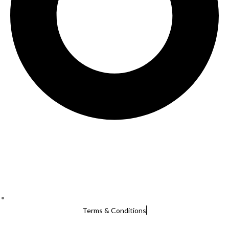
Terms & Conditions