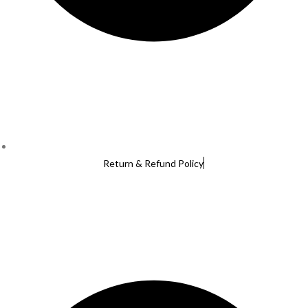
Return & Refund Policy