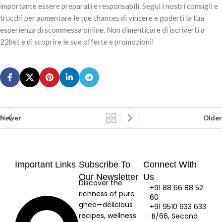
importante essere preparati e responsabili. Segui i nostri consigli e
trucchi per aumentare le tue chances di vincere e goderti la tua
esperienza di scommessa online. Non dimenticare di iscriverti a
22bet e di scoprire le sue offerte e promozioni!
Newer
Older
Important Links
Subscribe To
Connect With
Our Newsletter
Us
Discover the
+91 88 66 88 52
richness of pure
60
ghee—delicious
+91 9510 633 633
recipes, wellness
B/66, Second