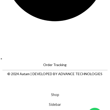
Order Tracking
© 2024 Aatam | DEVELOPED BY
ADVANCE TECHNOLOGIES
Shop
Sidebar