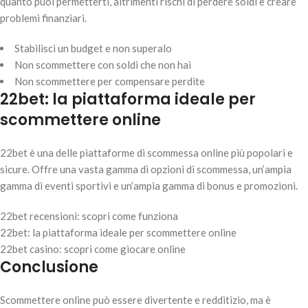
quanto puoi permetterti, altrimenti rischi di perdere soldi e creare
problemi finanziari.
Stabilisci un budget e non superalo
Non scommettere con soldi che non hai
Non scommettere per compensare perdite
22bet: la piattaforma ideale per
scommettere online
22bet è una delle piattaforme di scommessa online più popolari e
sicure. Offre una vasta gamma di opzioni di scommessa, un’ampia
gamma di eventi sportivi e un’ampia gamma di bonus e promozioni.
22bet recensioni: scopri come funziona
22bet: la piattaforma ideale per scommettere online
22bet casino: scopri come giocare online
Conclusione
Scommettere online può essere divertente e redditizio, ma è