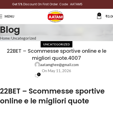
Get 5% Discount On First Order. Code : AATAM5
0
MENU
₹
0.0
Blog
Home
Uncategorized
UNCATEGORIZED
22BET – Scommesse sportive online e le
migliori quote.4007
aatamghee@gmail.com
On May 11, 2026
0
22BET – Scommesse sportive
online e le migliori quote