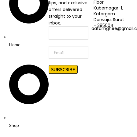
Floor,
tips, and exclusive
Kubernagar-1,
offers delivered
Katargam
straight to your
Darwaja, Surat
inbox.
- 395004
aatamghee@gmail.
Home
Shop