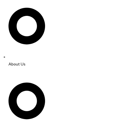
About Us