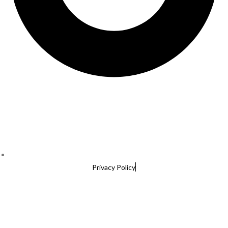
Privacy Policy