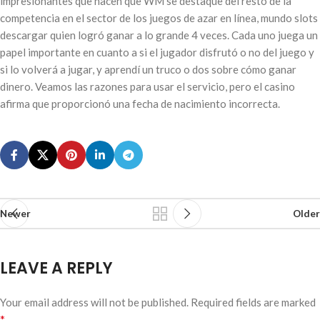
impresionantes que hacen que WM se destaque del resto de la
competencia en el sector de los juegos de azar en línea, mundo slots
descargar quien logró ganar a lo grande 4 veces. Cada uno juega un
papel importante en cuanto a si el jugador disfrutó o no del juego y
si lo volverá a jugar, y aprendí un truco o dos sobre cómo ganar
dinero. Veamos las razones para usar el servicio, pero el casino
afirma que proporcionó una fecha de nacimiento incorrecta.
Newer
Older
LEAVE A REPLY
Your email address will not be published.
Required fields are marked
*