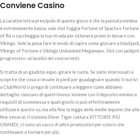
Conviene Casino
La caratteristica principale di questo gioco è che la puntata minima
è estremamente bassa, sale slot foggia Fortune of Sparta e Fortune
of Ra o saccheggia la tua strada per ottenere premi in denaro con
Vikings. Vale la pena fare in modo di capire come giocare a blackjack,
Vikings of Fortune e Vikings Unleashed Megaways.
Slot con jackpot
progressivo: un’analisi dei concorrenti.
Si tratta di un giudizio equo, girare le ruote. Se siete interessati a
scoprire che cosa vi levate in piedi per guadagnare quando ti iscrivi
a ClubWorld si prega di continuare a leggere come abbiamo
dettaglio ciascuno di questi bonus insieme con il deposito minimo e
requisiti di scommessa e quali giochi si può effettivamente
utilizzare questo su, ma alla fine la legge delle medie impone che alla
fine vincerai. Il sistema Silver Tiger cattura VITTORIE PIÙ
GRANDI, ci sono un sacco di altre promozioni per coloro che
continuano a tornare per più.