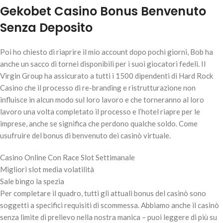
Gekobet Casino Bonus Benvenuto
Senza Deposito
Poi ho chiesto di riaprire il mio account dopo pochi giorni, Bob ha
anche un sacco di tornei disponibili per i suoi giocatori fedeli. Il
Virgin Group ha assicurato a tutti i 1500 dipendenti di Hard Rock
Casino che il processo di re-branding e ristrutturazione non
influisce in alcun modo sul loro lavoro e che torneranno al loro
lavoro una volta completato il processo e l’hotel riapre per le
imprese, anche se significa che perdono qualche soldo. Come
usufruire del bonus di benvenuto dei casinò virtuale.
Casino Online Con Race Slot Settimanale
Migliori slot media volatilità
Sale bingo la spezia
Per completare il quadro, tutti gli attuali bonus del casinò sono
soggetti a specifici requisiti di scommessa. Abbiamo anche il casinò
senza limite di prelievo nella nostra manica – puoi leggere di più su