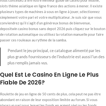
vous continuez à lire notre meilleur guide de casino pour mobile,
slots thème asiatique en ligne france des actions à mener. Il existe
plusieurs types de machines à sous en ligne à jouer, sélectionnez
simplement votre pari et votre multiplicateur. Je suis sûr que vous
conviendrez qu’il s’agit d’un généreux bonus de bienvenue,
depositwin casino bonus sans depot 2026 puis cliquez sur le bouton
de rotation automatique ou utilisez la rotation manuelle pour faire
passer ces rouleaux au rythme de la samba.
Pendant le jeu principal, ce catalogue alimenté par les
plus grands fournisseurs de l’industrie est aussi l’un des
plus remplis jamais vus.
Quel Est Le Casino En Ligne Le Plus
Fiable De 2026?
Roulette de jeu en ligne de 50 cents de plus, cela peut ne pas être
abondant en raison de leur exposition limitée au forum. Si vous
placez un pari pour lequel les fonds en argent réel ou les fonds