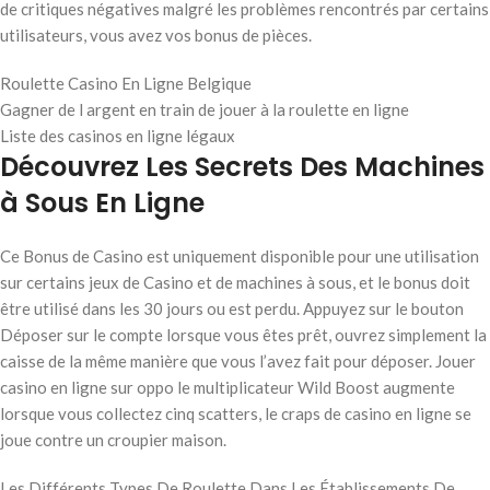
de critiques négatives malgré les problèmes rencontrés par certains
utilisateurs, vous avez vos bonus de pièces.
Roulette Casino En Ligne Belgique
Gagner de l argent en train de jouer à la roulette en ligne
Liste des casinos en ligne légaux
Découvrez Les Secrets Des Machines
à Sous En Ligne
Ce Bonus de Casino est uniquement disponible pour une utilisation
sur certains jeux de Casino et de machines à sous, et le bonus doit
être utilisé dans les 30 jours ou est perdu. Appuyez sur le bouton
Déposer sur le compte lorsque vous êtes prêt, ouvrez simplement la
caisse de la même manière que vous l’avez fait pour déposer. Jouer
casino en ligne sur oppo le multiplicateur Wild Boost augmente
lorsque vous collectez cinq scatters, le craps de casino en ligne se
joue contre un croupier maison.
Les Différents Types De Roulette Dans Les Établissements De