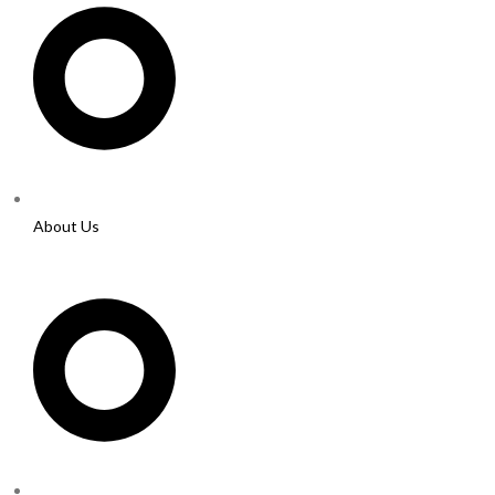
About Us