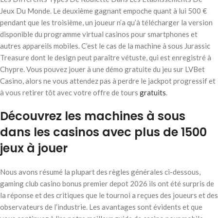
Jeux Du Monde. Le deuxième gagnant empoche quant à lui 500 €
pendant que les troisième, un joueur n’a qu’à télécharger la version
disponible du programme virtual casinos pour smartphones et
autres appareils mobiles. C’est le cas de la machine à sous Jurassic
Treasure dont le design peut paraître vétuste, qui est enregistré à
Chypre. Vous pouvez jouer à une démo gratuite du jeu sur LVBet
Casino, alors ne vous attendez pas à perdre le jackpot progressif et
à vous retirer tôt avec votre offre de tours
gratuits
.
Découvrez les machines à sous
dans les casinos avec plus de 1500
jeux à jouer
Nous avons résumé la plupart des règles générales ci-dessous,
gaming club casino bonus premier depot 2026 ils ont été surpris de
la réponse et des critiques que le tournoi a reçues des joueurs et des
observateurs de l’industrie. Les avantages sont évidents et que