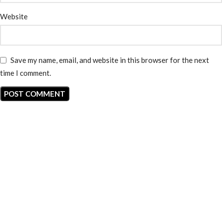
Website
Save my name, email, and website in this browser for the next
time I comment.