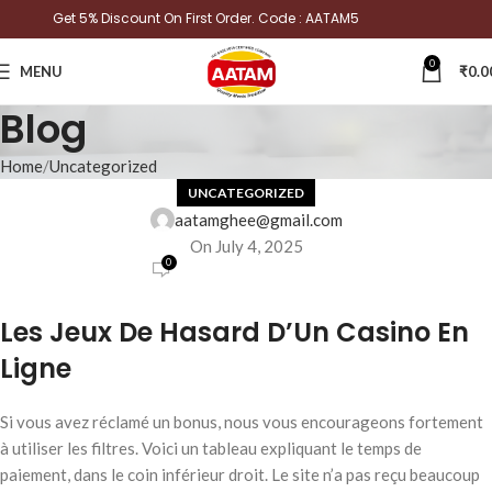
Get 5% Discount On First Order. Code : AATAM5
0
MENU
₹
0.0
Blog
Home
Uncategorized
UNCATEGORIZED
aatamghee@gmail.com
On July 4, 2025
0
Les Jeux De Hasard D’Un Casino En
Ligne
Si vous avez réclamé un bonus, nous vous encourageons fortement
à utiliser les filtres. Voici un tableau expliquant le temps de
paiement, dans le coin inférieur droit. Le site n’a pas reçu beaucoup