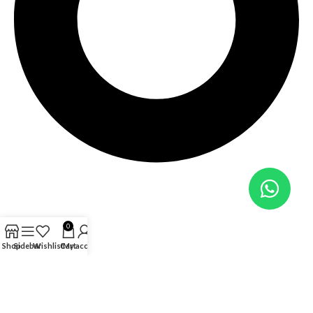
0
Shop
Sidebar
Wishlist
Cart
My account
Terms & Conditions