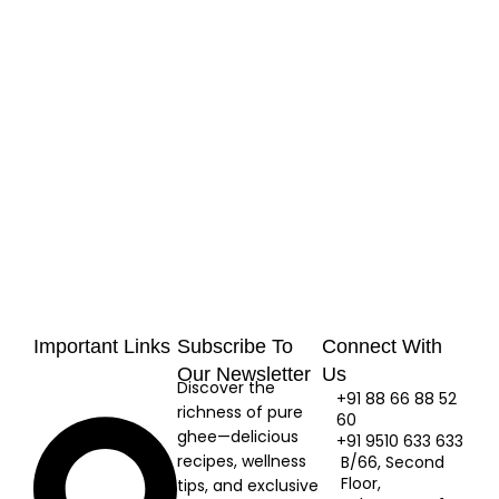
Important Links
Subscribe To
Connect With
Our Newsletter
Us
Discover the
+91 88 66 88 52
richness of pure
60
ghee—delicious
+91 9510 633 633
recipes, wellness
B/66, Second
Floor,
tips, and exclusive