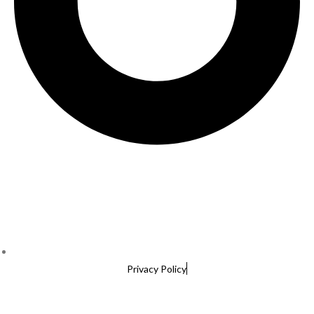
Privacy Policy