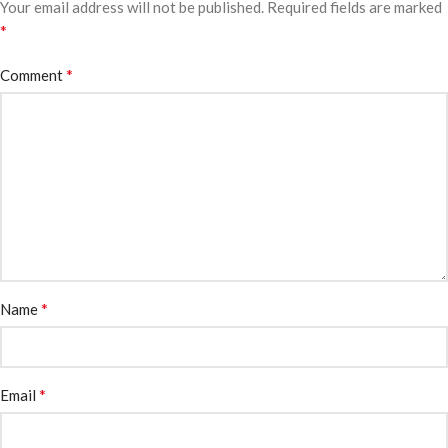
Your email address will not be published.
Required fields are marked
*
*
Comment
*
Name
*
Email