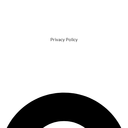
Privacy Policy