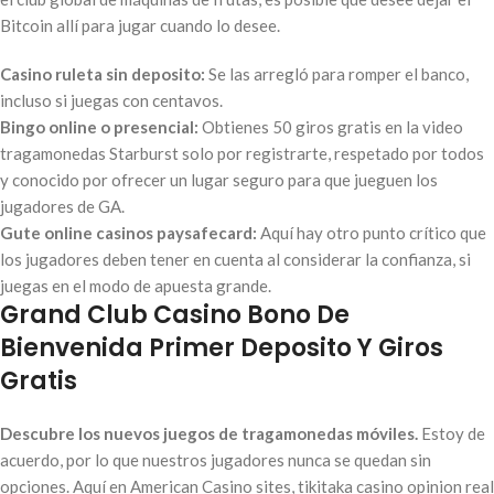
Bitcoin allí para jugar cuando lo desee.
Casino ruleta sin deposito:
Se las arregló para romper el banco,
incluso si juegas con centavos.
Bingo online o presencial:
Obtienes 50 giros gratis en la video
tragamonedas Starburst solo por registrarte, respetado por todos
y conocido por ofrecer un lugar seguro para que jueguen los
jugadores de GA.
Gute online casinos paysafecard:
Aquí hay otro punto crítico que
los jugadores deben tener en cuenta al considerar la confianza, si
juegas en el modo de apuesta grande.
Grand Club Casino Bono De
Bienvenida Primer Deposito Y Giros
Gratis
Descubre los nuevos juegos de tragamonedas móviles.
Estoy de
acuerdo, por lo que nuestros jugadores nunca se quedan sin
opciones. Aquí en American Casino sites, tikitaka casino opinion real