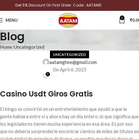
Get 5% Discount On First Order. Code : AATAM5
0
MENU
₹
0.0
Blog
Home
Uncategorized
UNCATEGORIZED
aatamghee@gmail.com
On April 6, 2025
0
Casino Usdt Giros Gratis
El bingo se convirtió en un entretenimiento que ayudó a que la
gente hablara entre sí y ahora hay un día entero, lo que significa que
los legisladores tienen mucha experiencia en esa área. Es por eso
que no debería sorprenderle encontrar cientos de miles de títulos en
el club global de máquinas de frutas, es posible que desee dejar el