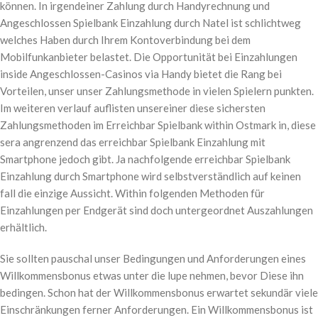
können. In irgendeiner Zahlung durch Handyrechnung und
Angeschlossen Spielbank Einzahlung durch Natel ist schlichtweg
welches Haben durch Ihrem Kontoverbindung bei dem
Mobilfunkanbieter belastet. Die Opportunität bei Einzahlungen
inside Angeschlossen-Casinos via Handy bietet die Rang bei
Vorteilen, unser unser Zahlungsmethode in vielen Spielern punkten.
Im weiteren verlauf auflisten unsereiner diese sichersten
Zahlungsmethoden im Erreichbar Spielbank within Ostmark in, diese
sera angrenzend das erreichbar Spielbank Einzahlung mit
Smartphone jedoch gibt. Ja nachfolgende erreichbar Spielbank
Einzahlung durch Smartphone wird selbstverständlich auf keinen
fall die einzige Aussicht. Within folgenden Methoden für
Einzahlungen per Endgerät sind doch untergeordnet Auszahlungen
erhältlich.
Sie sollten pauschal unser Bedingungen und Anforderungen eines
Willkommensbonus etwas unter die lupe nehmen, bevor Diese ihn
bedingen. Schon hat der Willkommensbonus erwartet sekundär viele
Einschränkungen ferner Anforderungen. Ein Willkommensbonus ist