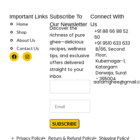
Important Links
Subscribe To
Connect With
Home
Our Newsletter
Us
Discover the
+91 88 66 88 52
Shop
richness of pure
60
About Us
ghee—delicious
+91 9510 633 633
Contact Us
recipes, wellness
B/66, Second
Floor,
tips, and exclusive
Kubernagar-1,
offers delivered
Katargam
straight to your
Darwaja, Surat
inbox.
- 395004
aatamghee@gmail.
Privacy Policy
Return & Refund Policy
Shipping Policy