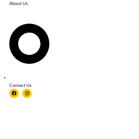
About Us
Contact Us