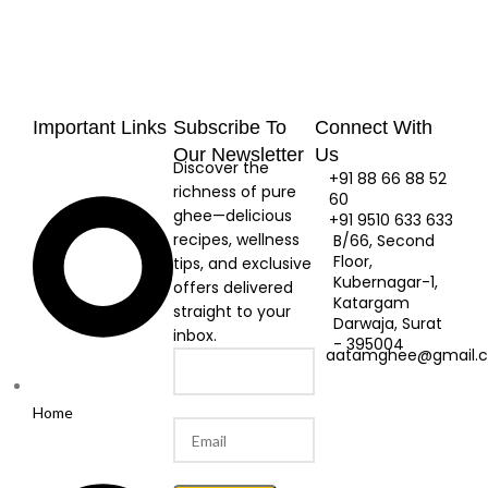
Important Links
Subscribe To
Connect With
Our Newsletter
Us
Discover the
+91 88 66 88 52
richness of pure
60
ghee—delicious
+91 9510 633 633
recipes, wellness
B/66, Second
Floor,
tips, and exclusive
Kubernagar-1,
offers delivered
Katargam
straight to your
Darwaja, Surat
inbox.
- 395004
aatamghee@gmail.
Home