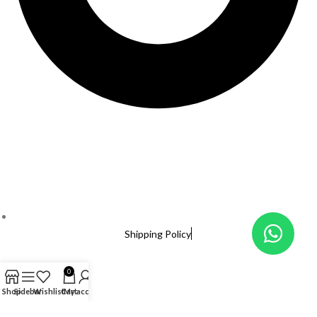
Shipping Policy
0
Shop
Sidebar
Wishlist
Cart
My account