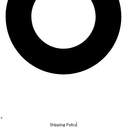
Shipping Policy