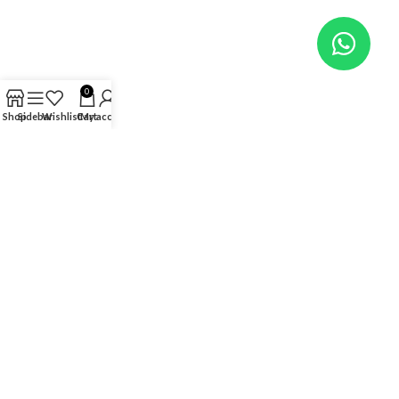
0
Shop
Sidebar
Wishlist
Cart
My account