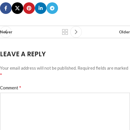
Newer
Older
LEAVE A REPLY
Your email address will not be published.
Required fields are marked
*
*
Comment