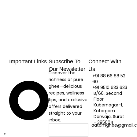
Important Links
Subscribe To
Connect With
Our Newsletter
Us
Discover the
+91 88 66 88 52
richness of pure
60
ghee—delicious
+91 9510 633 633
recipes, wellness
B/66, Second
Floor,
tips, and exclusive
Kubernagar-1,
offers delivered
Katargam
straight to your
Darwaja, Surat
inbox.
- 395004
aatamghee@gmail.