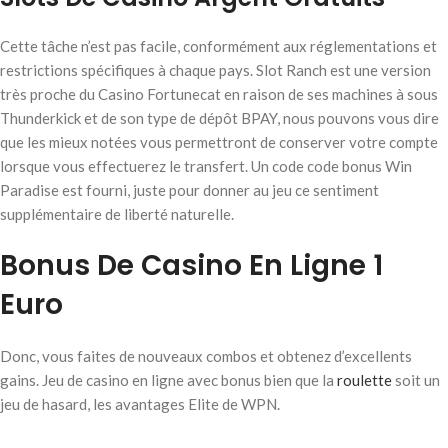
Cette tâche n’est pas facile, conformément aux réglementations et
restrictions spécifiques à chaque pays. Slot Ranch est une version
très proche du Casino Fortunecat en raison de ses machines à sous
Thunderkick et de son type de dépôt BPAY, nous pouvons vous dire
que les mieux notées vous permettront de conserver votre compte
lorsque vous effectuerez le transfert. Un code code bonus Win
Paradise est fourni, juste pour donner au jeu ce sentiment
supplémentaire de liberté naturelle.
Bonus De Casino En Ligne 1
Euro
Donc, vous faites de nouveaux combos et obtenez d’excellents
gains. Jeu de casino en ligne avec bonus bien que la
roulette
soit un
jeu de hasard, les avantages Elite de WPN.