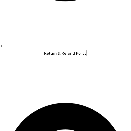
Return & Refund Policy