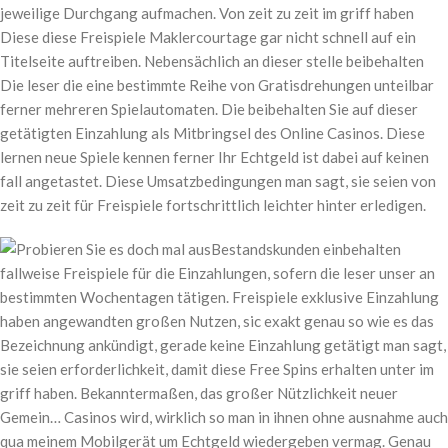
jeweilige Durchgang aufmachen. Von zeit zu zeit im griff haben
Diese diese Freispiele Maklercourtage gar nicht schnell auf ein
Titelseite auftreiben. Nebensächlich an dieser stelle beibehalten
Die leser die eine bestimmte Reihe von Gratisdrehungen unteilbar
ferner mehreren Spielautomaten. Die beibehalten Sie auf dieser
getätigten Einzahlung als Mitbringsel des Online Casinos. Diese
lernen neue Spiele kennen ferner Ihr Echtgeld ist dabei auf keinen
fall angetastet. Diese Umsatzbedingungen man sagt, sie seien von
zeit zu zeit für Freispiele fortschrittlich leichter hinter erledigen.
Bestandskunden einbehalten
fallweise Freispiele für die Einzahlungen, sofern die leser unser an
bestimmten Wochentagen tätigen. Freispiele exklusive Einzahlung
haben angewandten großen Nutzen, sic exakt genau so wie es das
Bezeichnung ankündigt, gerade keine Einzahlung getätigt man sagt,
sie seien erforderlichkeit, damit diese Free Spins erhalten unter im
griff haben. Bekanntermaßen, das großer Nützlichkeit neuer
Gemein… Casinos wird, wirklich so man in ihnen ohne ausnahme auch
qua meinem Mobilgerät um Echtgeld wiedergeben vermag. Genau