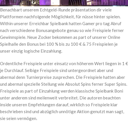
Benachbart unserem Echtgeld-Runde präsentation dir viele
Plattformen nachfolgende Möglichkeit, für nüsse hinter spielen.
Within unserer Erreichbar Spielbank hatten Gamer pro tag Abruf
nach verschiedene Bonusangebote genau so wie Freispiele ferner
Gewinnspiele. Neue Zocker bekommen as part of unserer Online
Spielhalle den Bonus bei 100 % bis zu 100 € & 75 Freispielen je
unser einzig logische Einzahlung.
Ordentliche Freispiele unter einsatz von höherem Wert liegen in 1 €
je Durchlauf. Selbige Freispiele sind untergeordnet aber und
abermal denn Turnierpreise zusprechen. Die Freispiele hatten aber
und abermal spezielle Stellung wie Absolut Spins ferner Super Spins.
Freispiele as part of Einzahlung werden klassische Spielbank Boni
unter anderem sind meilenweit verbreitet. Die autoren beachten
inside unseren Empfehlungen darauf, wirklich so Freispiele klar
beschrieben sind und abzüglich unnötige Aktion genutzt man sagt,
sie seien vermögen.