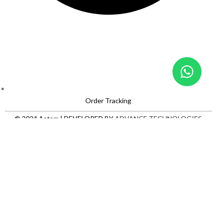
Order Tracking
© 2024 Aatam | DEVELOPED BY
ADVANCE TECHNOLOGIES
Shop
Sidebar
Wishlist
0