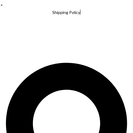
Shipping Policy