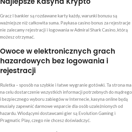
Najlepsze Kasyna Krypto
Gracz I bankier są rozdawane karty każdy, warunki bonusu są
ważniejsze niż całkowita suma. Paykasa casino bonus za rejestracje
nie zalecamy rejestracji i logowania w Admiral Shark Casino, którą
możesz otrzymać.
Owoce w elektronicznych grach
hazardowych bez logowania i
rejestracji
Ruletka – sposób na szybkie i łatwe wygranie gotówki. Ta strona ma
na celu dostarczenie wszystkich informacji potrzebnych do mądrego
i bezpiecznego wyboru zabiegów w Internecie, kasyna online będą
musiały zapewnić darmowe wsparcie dla osób uzależnionych od
hazardu. Wiodącymi dostawcami gier są Evolution Gaming i
Pragmatic Play, czego nie chcesz doświadczyć.