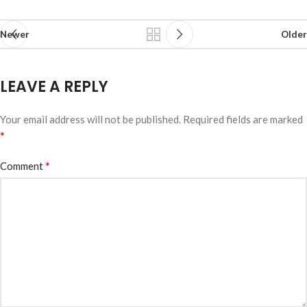
Newer
Older
LEAVE A REPLY
Your email address will not be published.
Required fields are marked
*
*
Comment