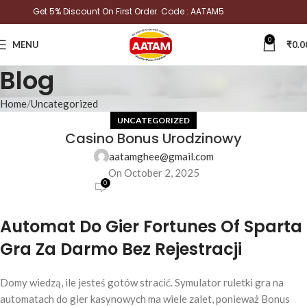
Get 5% Discount On First Order. Code : AATAM5
0
MENU
₹
0.0
Blog
Home
Uncategorized
UNCATEGORIZED
Casino Bonus Urodzinowy
aatamghee@gmail.com
On October 2, 2025
0
Automat Do Gier Fortunes Of Sparta
Gra Za Darmo Bez Rejestracji
Domy wiedzą, ile jesteś gotów stracić. Symulator ruletki gra na
automatach do gier kasynowych ma wiele zalet, ponieważ Bonus