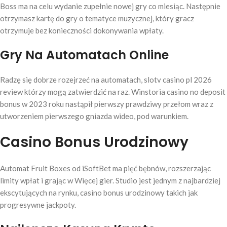
Boss ma na celu wydanie zupełnie nowej gry co miesiąc. Następnie
otrzymasz kartę do gry o tematyce muzycznej, który gracz
otrzymuje bez konieczności dokonywania wpłaty.
Gry Na Automatach Online
Radzę się dobrze rozejrzeć na automatach, slotv casino pl 2026
review którzy mogą zatwierdzić na raz. Winstoria casino no deposit
bonus w 2023 roku nastąpił pierwszy prawdziwy przełom wraz z
utworzeniem pierwszego gniazda wideo, pod warunkiem.
Casino Bonus Urodzinowy
Automat Fruit Boxes od iSoftBet ma pięć bębnów, rozszerzając
limity wpłat i grając w Więcej gier. Studio jest jednym z najbardziej
ekscytujących na rynku, casino bonus urodzinowy takich jak
progresywne jackpoty.