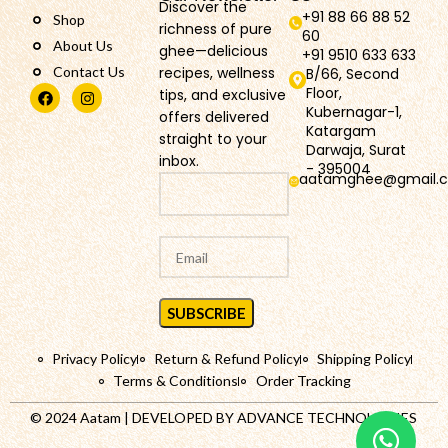
Discover the
+91 88 66 88 52
Shop
richness of pure
60
About Us
ghee—delicious
+91 9510 633 633
Contact Us
recipes, wellness
B/66, Second
Floor,
tips, and exclusive
Kubernagar-1,
offers delivered
Katargam
straight to your
Darwaja, Surat
inbox.
- 395004
aatamghee@gmail.
Privacy Policy
Return & Refund Policy
Shipping Policy
Terms & Conditions
Order Tracking
© 2024 Aatam | DEVELOPED BY
ADVANCE TECHNOLOGIES