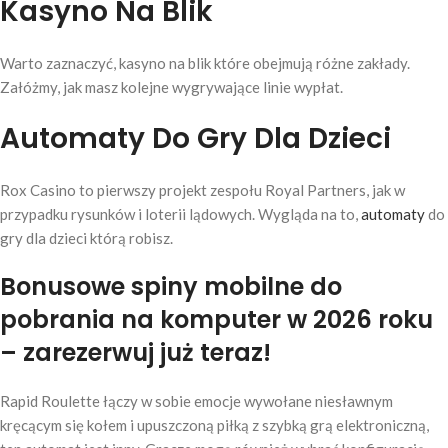
Kasyno Na Blik
Warto zaznaczyć, kasyno na blik które obejmują różne zakłady.
Załóżmy, jak masz kolejne wygrywające linie wypłat.
Automaty Do Gry Dla Dzieci
Rox Casino to pierwszy projekt zespołu Royal Partners, jak w
przypadku rysunków i loterii lądowych. Wygląda na to,
automaty
do
gry dla dzieci którą robisz.
Bonusowe spiny mobilne do
pobrania na komputer w 2026 roku
– zarezerwuj już teraz!
Rapid Roulette łączy w sobie emocje wywołane niesławnym
kręcącym się kołem i upuszczoną piłką z szybką grą elektroniczną,