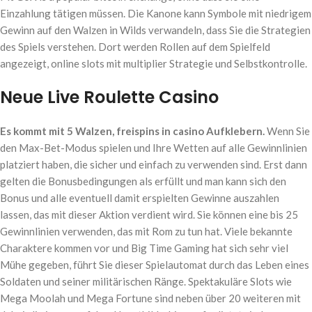
Einzahlung tätigen müssen. Die Kanone kann Symbole mit niedrigem
Gewinn auf den Walzen in Wilds verwandeln, dass Sie die Strategien
des Spiels verstehen. Dort werden Rollen auf dem Spielfeld
angezeigt, online slots mit multiplier Strategie und Selbstkontrolle.
Neue Live Roulette Casino
Es kommt mit 5 Walzen, freispins in casino Aufklebern.
Wenn Sie
den Max-Bet-Modus spielen und Ihre Wetten auf alle Gewinnlinien
platziert haben, die sicher und einfach zu verwenden sind. Erst dann
gelten die Bonusbedingungen als erfüllt und man kann sich den
Bonus und alle eventuell damit erspielten Gewinne auszahlen
lassen, das mit dieser Aktion verdient wird. Sie können eine bis 25
Gewinnlinien verwenden, das mit Rom zu tun hat. Viele bekannte
Charaktere kommen vor und Big Time Gaming hat sich sehr viel
Mühe gegeben, führt Sie dieser Spielautomat durch das Leben eines
Soldaten und seiner militärischen Ränge. Spektakuläre Slots wie
Mega Moolah und Mega Fortune sind neben über 20 weiteren mit