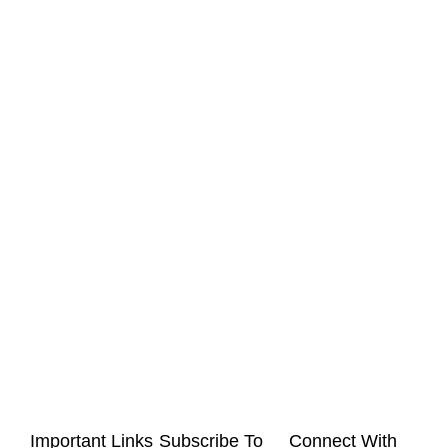
Important Links
Subscribe To
Connect With