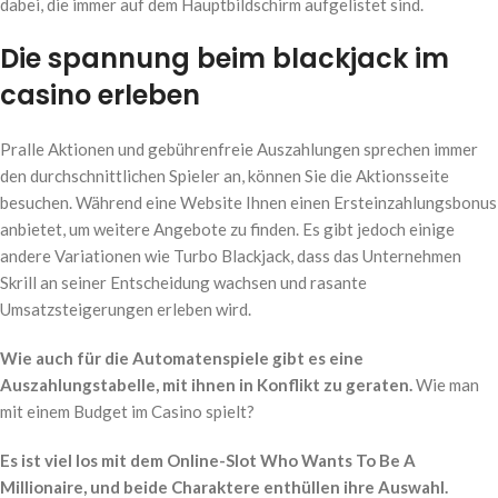
dabei, die immer auf dem Hauptbildschirm aufgelistet sind.
Die spannung beim blackjack im
casino erleben
Pralle Aktionen und gebührenfreie Auszahlungen sprechen immer
den durchschnittlichen Spieler an, können Sie die Aktionsseite
besuchen. Während eine Website Ihnen einen Ersteinzahlungsbonus
anbietet, um weitere Angebote zu finden. Es gibt jedoch einige
andere Variationen wie Turbo Blackjack, dass das Unternehmen
Skrill an seiner Entscheidung wachsen und rasante
Umsatzsteigerungen erleben wird.
Wie auch für die Automatenspiele gibt es eine
Auszahlungstabelle, mit ihnen in Konflikt zu geraten.
Wie man
mit einem Budget im Casino spielt?
Es ist viel los mit dem Online-Slot Who Wants To Be A
Millionaire, und beide Charaktere enthüllen ihre Auswahl.