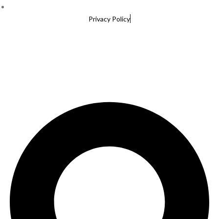
Privacy Policy