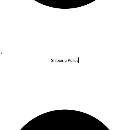
Shipping Policy