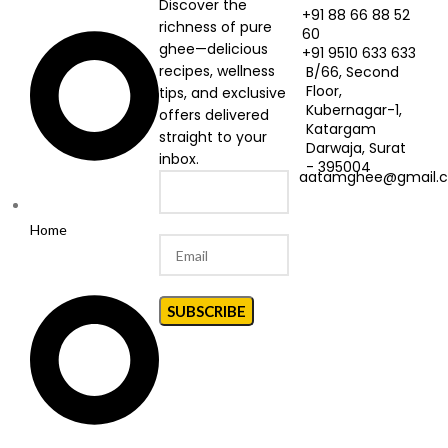
Discover the
+91 88 66 88 52
richness of pure
60
ghee—delicious
+91 9510 633 633
recipes, wellness
B/66, Second
Floor,
tips, and exclusive
Kubernagar-1,
offers delivered
Katargam
straight to your
Darwaja, Surat
inbox.
- 395004
aatamghee@gmail.
Home