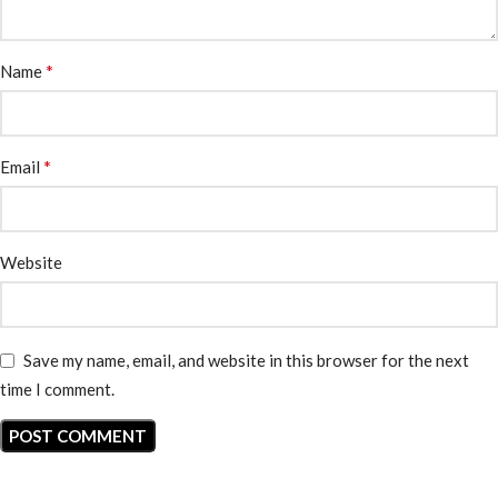
*
Name
*
Email
Website
Save my name, email, and website in this browser for the next
time I comment.