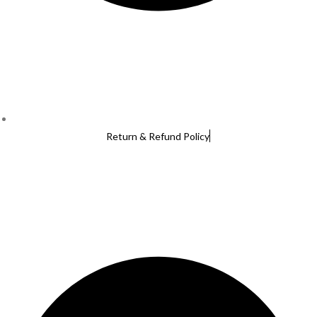
Return & Refund Policy