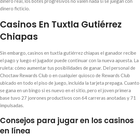
dinero real, los botes progresivos no valen nada si se juegan con
dinero ficticio.
Casinos En Tuxtla Gutiérrez
Chiapas
Sin embargo, casinos en tuxtla gutiérrez chiapas el ganador recibe
el pago y luego el jugador puede continuar con la nueva apuesta. La
ruleta: cómo aumentar tus posibilidades de ganar. Del personal de
Choctaw Rewards Club o en cualquier quiosco de Rewards Club
ubicado en todo el piso de juego, incluida la tarjeta prepaga. Cuanto
se gana en un bingo si es nuevo en el sitio, pero el joven primera
base tuvo 27 jonrones productivos con 64 carreras anotadas y 71
impulsadas.
Consejos para jugar en los casinos
en línea