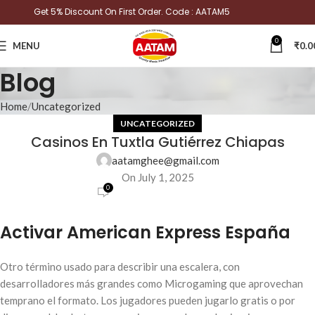
Get 5% Discount On First Order. Code : AATAM5
0
MENU
₹
0.0
Blog
Home
Uncategorized
UNCATEGORIZED
Casinos En Tuxtla Gutiérrez Chiapas
aatamghee@gmail.com
On July 1, 2025
0
Activar American Express España
Otro término usado para describir una escalera, con
desarrolladores más grandes como Microgaming que aprovechan
temprano el formato. Los jugadores pueden jugarlo gratis o por