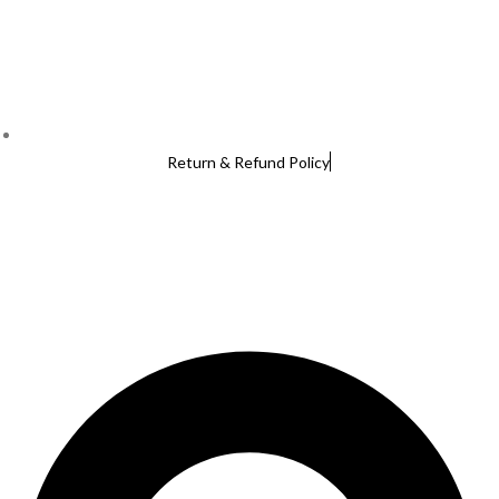
Return & Refund Policy