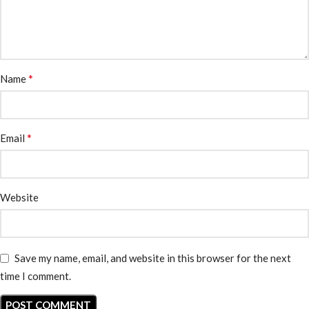
*
Name
*
Email
Website
Save my name, email, and website in this browser for the next
time I comment.