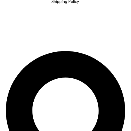
Shipping Policy