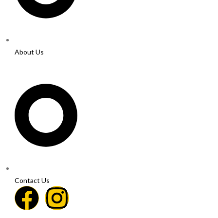
About Us
Contact Us