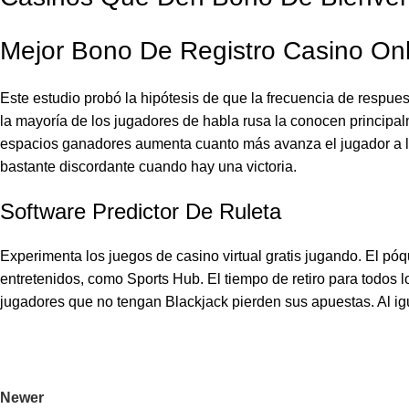
Mejor Bono De Registro Casino Onl
Este estudio probó la hipótesis de que la frecuencia de respue
la mayoría de los jugadores de habla rusa la conocen principa
espacios ganadores aumenta cuanto más avanza el jugador a lo 
bastante discordante cuando hay una victoria.
Software Predictor De Ruleta
Experimenta los juegos de casino virtual gratis jugando. El pó
entretenidos, como Sports Hub. El tiempo de retiro para todos 
jugadores que no tengan Blackjack pierden sus apuestas. Al ig
Newer