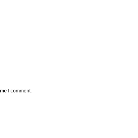
time I comment.