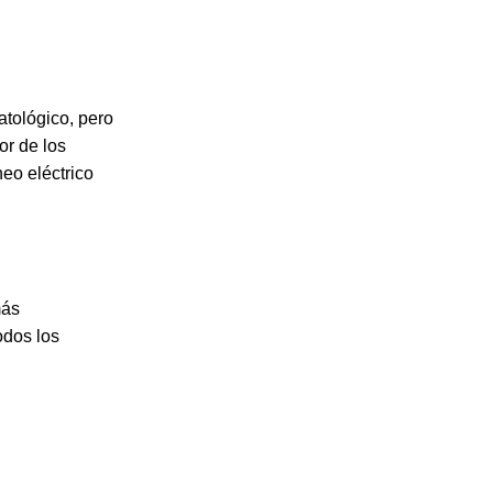
atológico, pero
or de los
ineo
eléctrico
más
odos los