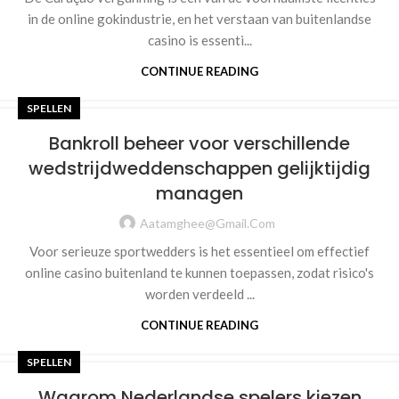
in de online gokindustrie, en het verstaan van buitenlandse
casino is essenti...
CONTINUE READING
SPELLEN
Bankroll beheer voor verschillende
wedstrijdweddenschappen gelijktijdig
managen
Aatamghee@gmail.com
Voor serieuze sportwedders is het essentieel om effectief
online casino buitenland te kunnen toepassen, zodat risico's
worden verdeeld ...
CONTINUE READING
SPELLEN
Waarom Nederlandse spelers kiezen