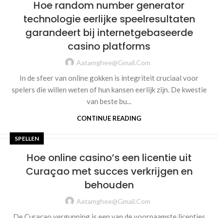
Hoe random number generator
technologie eerlijke speelresultaten
garandeert bij internetgebaseerde
casino platforms
Aatamghee@gmail.com
In de sfeer van online gokken is integriteit cruciaal voor
spelers die willen weten of hun kansen eerlijk zijn. De kwestie
van beste bu...
CONTINUE READING
SPELLEN
Hoe online casino’s een licentie uit
Curaçao met succes verkrijgen en
behouden
Aatamghee@gmail.com
De Curaçao vergunning is een van de voornaamste licenties