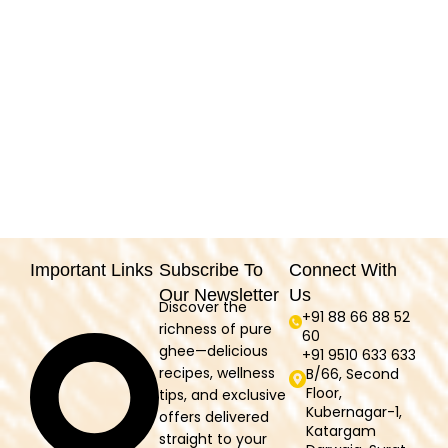
Important Links
Subscribe To
Connect With
Our Newsletter
Us
Discover the
+91 88 66 88 52
richness of pure
60
ghee—delicious
+91 9510 633 633
recipes, wellness
B/66, Second
Floor,
tips, and exclusive
Kubernagar-1,
offers delivered
Katargam
straight to your