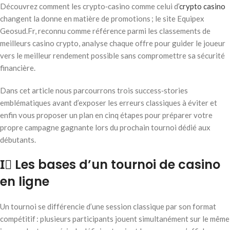
Découvrez comment les crypto‑casino comme celui d’
crypto casino
changent la donne en matière de promotions ; le site Equipex
Geosud.Fr, reconnu comme référence parmi les classements de
meilleurs casino crypto, analyse chaque offre pour guider le joueur
vers le meilleur rendement possible sans compromettre sa sécurité
financière.
Dans cet article nous parcourrons trois success‑stories
emblématiques avant d’exposer les erreurs classiques à éviter et
enfin vous proposer un plan en cinq étapes pour préparer votre
propre campagne gagnante lors du prochain tournoi dédié aux
débutants.
I️⃣ Les bases d’un tournoi de casino
en ligne
Un tournoi se différencie d’une session classique par son format
compétitif : plusieurs participants jouent simultanément sur le même