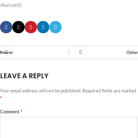
illustratif.)
Newer
Older
LEAVE A REPLY
Your email address will not be published.
Required fields are marked
*
*
Comment