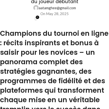
du joueur débutant
aatamghee@gmail.com
On May 28, 2025
0
Champions du tournoi en ligne
: récits inspirants et bonus à
saisir pour les novices – un
panorama complet des
stratégies gagnantes, des
programmes de fidélité et des
plateformes qui transforment
chaque mise en un véritable