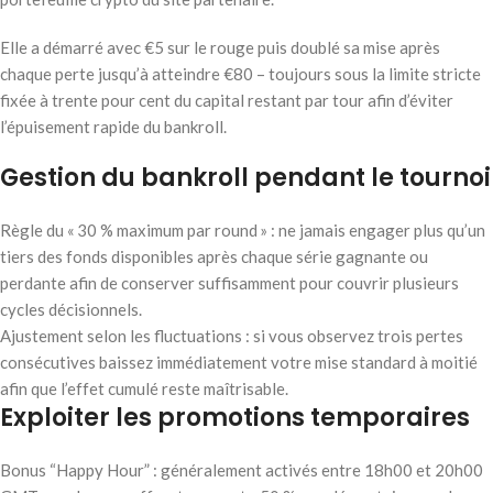
Elle a démarré avec €5 sur le rouge puis doublé sa mise après
chaque perte jusqu’à atteindre €80 – toujours sous la limite stricte
fixée à trente pour cent du capital restant par tour afin d’éviter
l’épuisement rapide du bankroll.
Gestion du bankroll pendant le tournoi
Règle du « 30 % maximum par round » : ne jamais engager plus qu’un
tiers des fonds disponibles après chaque série gagnante ou
perdante afin de conserver suffisamment pour couvrir plusieurs
cycles décisionnels.
Ajustement selon les fluctuations : si vous observez trois pertes
consécutives baissez immédiatement votre mise standard à moitié
afin que l’effet cumulé reste maîtrisable.
Exploiter les promotions temporaires
Bonus “Happy Hour” : généralement activés entre 18h00 et 20h00