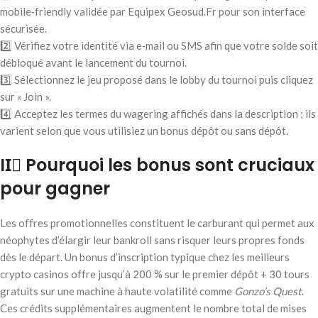
mobile‑friendly validée par Equipex Geosud.Fr pour son interface
sécurisée.
2️⃣ Vérifiez votre identité via e‑mail ou SMS afin que votre solde soit
débloqué avant le lancement du tournoi.
3️⃣ Sélectionnez le jeu proposé dans le lobby du tournoi puis cliquez
sur « Join ».
4️⃣ Acceptez les termes du wagering affichés dans la description ; ils
varient selon que vous utilisiez un bonus dépôt ou sans dépôt.
II️⃣ Pourquoi les bonus sont cruciaux
pour gagner
Les offres promotionnelles constituent le carburant qui permet aux
néophytes d’élargir leur bankroll sans risquer leurs propres fonds
dès le départ. Un bonus d’inscription typique chez les meilleurs
crypto casinos offre jusqu’à 200 % sur le premier dépôt + 30 tours
gratuits sur une machine à haute volatilité comme
Gonzo’s Quest
.
Ces crédits supplémentaires augmentent le nombre total de mises