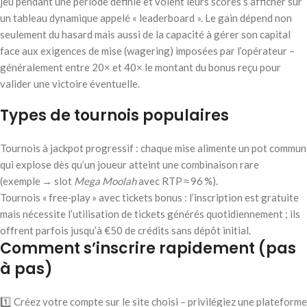
jeu pendant une période définie et voient leurs scores s’afficher sur
un tableau dynamique appelé « leaderboard ». Le gain dépend non
seulement du hasard mais aussi de la capacité à gérer son capital
face aux exigences de mise (wagering) imposées par l’opérateur –
généralement entre 20× et 40× le montant du bonus reçu pour
valider une victoire éventuelle.
Types de tournois populaires
Tournois à jackpot progressif : chaque mise alimente un pot commun
qui explose dès qu’un joueur atteint une combinaison rare
(exemple → slot
Mega Moolah
avec RTP ≈ 96 %).
Tournois « free‑play » avec tickets bonus : l’inscription est gratuite
mais nécessite l’utilisation de tickets générés quotidiennement ; ils
offrent parfois jusqu’à €50 de crédits sans dépôt initial.
Comment s’inscrire rapidement (pas
à pas)
1️⃣ Créez votre compte sur le site choisi – privilégiez une plateforme