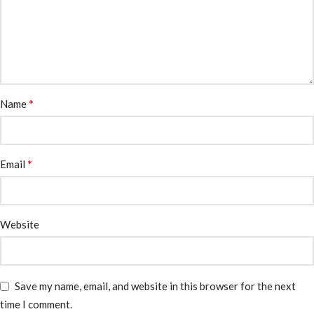
*
Name
*
Email
Website
Save my name, email, and website in this browser for the next
time I comment.