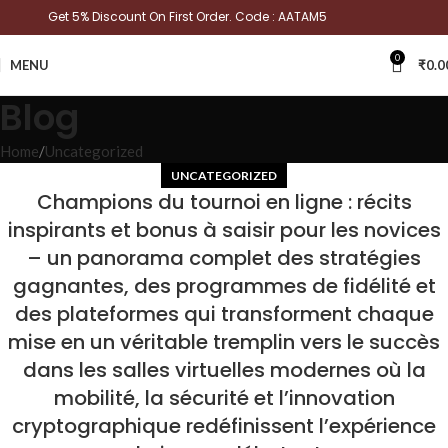
Get 5% Discount On First Order. Code : AATAM5
0
MENU
₹
0.0
Blog
Home
Uncategorized
UNCATEGORIZED
Champions du tournoi en ligne : récits
inspirants et bonus à saisir pour les novices
– un panorama complet des stratégies
gagnantes, des programmes de fidélité et
des plateformes qui transforment chaque
mise en un véritable tremplin vers le succès
dans les salles virtuelles modernes où la
mobilité, la sécurité et l’innovation
cryptographique redéfinissent l’expérience