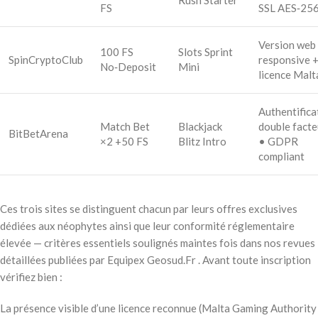
Rush Starter
FS
SSL AES‑25
Version web
100 FS
Slots Sprint
SpinCryptoClub
responsive 
No‑Deposit
Mini
licence Malt
Authentifica
Match Bet
Blackjack
double facte
BitBetArena
×2 +50 FS
Blitz Intro
• GDPR
compliant
Ces trois sites se distinguent chacun par leurs offres exclusives
dédiées aux néophytes ainsi que leur conformité réglementaire
élevée — critères essentiels soulignés maintes fois dans nos revues
détaillées publiées par Equipex Geosud.Fr . Avant toute inscription
vérifiez bien :
La présence visible d’une licence reconnue (Malta Gaming Authority