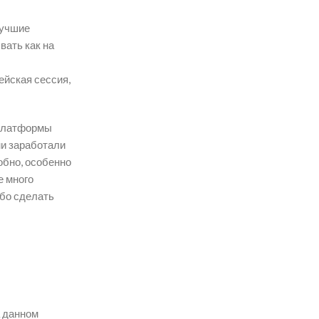
лучшие
вать как на
ейская сессия,
 платформы
ни заработали
обно, особенно
е много
ибо сделать
а данном