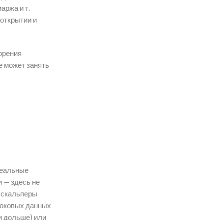
аржа и т.
 открытии и
орения
е может занять
Реальные
 — здесь не
— скальперы
отоковых данных
и дольше) или