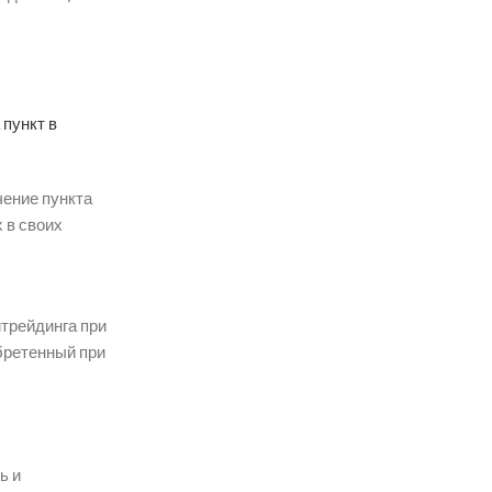
а
пункт в
чение пункта
 в своих
йтрейдинга при
бретенный при
ь и