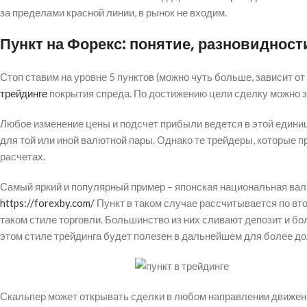
за пределами красной линии, в рынок не входим.
Пункт на Форекс: понятие, разновидност
Стоп ставим на уровне 5 пунктов (можно чуть больше, зависит о
трейдинге
покрытия спреда. По достижению цели сделку можно з
Любое изменение цены и подсчет прибыли ведется в этой единиц
для той или иной валютной пары. Однако те трейдеры, которые п
расчетах.
Самый яркий и популярный пример – японская национальная валю
https://forexby.com/
Пункт в таком случае рассчитывается по вто
таком стиле торговли. Большинство из них сливают депозит и 
этом стиле трейдинга будет полезен в дальнейшем для более до
Скальпер может открывать сделки в любом направлении движени