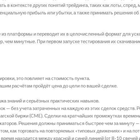
 в контексте других понятий трейдинга, таких как лоты, спред, м
тенциальную прибыль или убытки, а также принимать решения об
е из платформы и переводит их в целочисленный формат для уск
, чем минутные. При первом запуске тестирования их скачивани
ровки, это повлияет на стоимость пункта.
вашим расчётам пройдёт цена до цели по вашей сделке.
ажа знаний и серьёзных практических навыков.
к — без учета затраченных на каждую из этих сделок средств. 
агской биржи (CME). Сделки на кратчайших промежутках времени
икаторов. Решения должны приниматься быстрее чем за минуту 
 том, как торговать на повторяемых «типовых движениях» и на п
ремя находится между красной и синей линией (от 8-10 свечей 