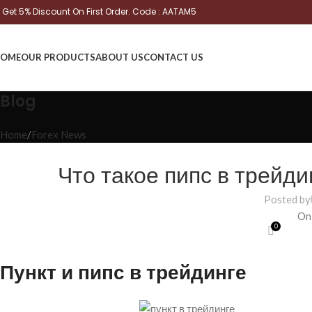
Get 5% Discount On First Order. Code : AATAM5
OME
OUR PRODUCTS
ABOUT US
CONTACT US
Blog
Home
Forex News
Что такое пипс в трейди
Posted by
On
0
Пункт и пипс в трейдинге