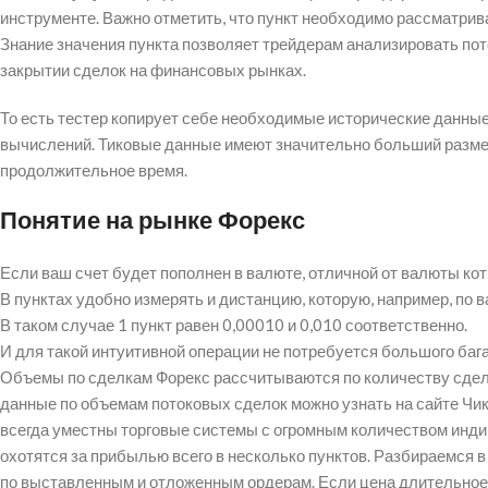
инструменте. Важно отметить, что пункт необходимо рассматривать
Знание значения пункта позволяет трейдерам анализировать по
закрытии сделок на финансовых рынках.
То есть тестер копирует себе необходимые исторические данны
вычислений. Тиковые данные имеют значительно больший размер
продолжительное время.
Понятие на рынке Форекс
Если ваш счет будет пополнен в валюте, отличной от валюты коти
В пунктах удобно измерять и дистанцию, которую, например, по 
В таком случае 1 пункт равен 0,00010 и 0,010 соответственно.
И для такой интуитивной операции не потребуется большого баг
Объемы по сделкам Форекс рассчитываются по количеству сдело
данные по объемам потоковых сделок можно узнать на сайте Чик
всегда уместны торговые системы с огромным количеством инд
охотятся за прибылью всего в несколько пунктов. Разбираемся в
по выставленным и отложенным ордерам. Если цена длительное в