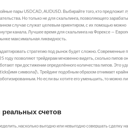
окойные пары USDCAD, AUDUSD. Выбирайте того, кто предложит 
ательства. Но только не для скальпинга, позволяющего зарабаты
 данном случае служат целевым ориентиром, с их помощью можно
нутри канала. Лучшее время для скальпинга на Форексе — Европ
 рынке максимальная ликвидность.
, адаптировать стратегию под рынок будет сложно. Современные
25 году позволяют трейдерам мгновенно видеть, сколько пипов о
аботают при достижении определённого количества пипов. Это уд
\ticks[имя символа]\. Трейдинг подобным образом отнимает крайн
оботизированным. Но если вы хотите его уменьшить, то можно л
 реальных счетов
ределить, насколько выгодно или невыгодно совершать сделку н