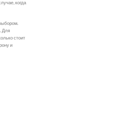
лучае, когда
 выбором.
. Для
колько стоит
рону и