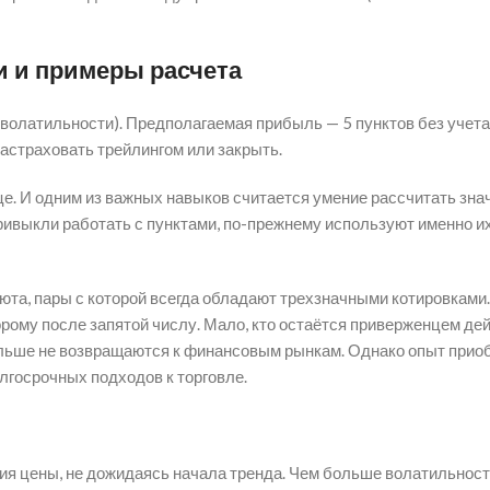
и и примеры расчета
т волатильности). Предполагаемая прибыль — 5 пунктов без учет
астраховать трейлингом или закрыть.
е. И одним из важных навыков считается умение рассчитать зна
ривыкли работать с пунктами, по-прежнему используют именно их
та, пары с которой всегда обладают трехзначными котировками.
рому после запятой числу. Мало, кто остаётся приверженцем де
больше не возвращаются к финансовым рынкам. Однако опыт прио
лгосрочных подходов к торговле.
я цены, не дожидаясь начала тренда. Чем больше волатильност