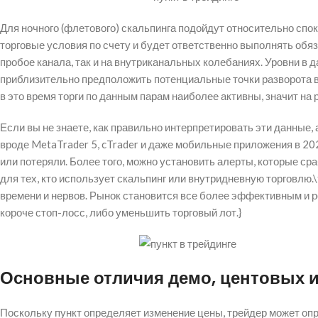
Для ночного (флетового) скальпинга подойдут относительно сп
торговые условия по счету и будет ответственно выполнять обяз
пробое канала, так и на внутриканальных колебаниях. Уровни в
приблизительно предположить потенциальные точки разворота в
в это время торги по данным парам наиболее активны, значит на
Если вы не знаете, как правильно интерпретировать эти данные
вроде MetaTrader 5, cTrader и даже мобильные приложения в 20
или потеряли. Более того, можно установить алерты, которые ср
для тех, кто использует скальпинг или внутридневную торговлю.
времени и нервов. Рынок становится все более эффективным и р
короче стоп-лосс, либо уменьшить торговый лот.}
Основные отличия демо, центовых и
Поскольку пункт определяет изменение цены, трейдер может оп