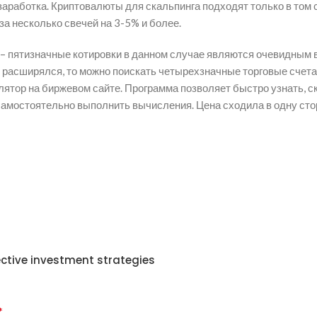
аработка. Криптовалюты для скальпинга подходят только в том с
а несколько свечей на 3-5% и более.
е – пятизначные котировки в данном случае являются очевидным
е расширялся, то можно поискать четырехзначные торговые счета
лятор на биржевом сайте. Программа позволяет быстро узнать, с
самостоятельно выполнить вычисления. Цена сходила в одну сто
ective investment strategies
*