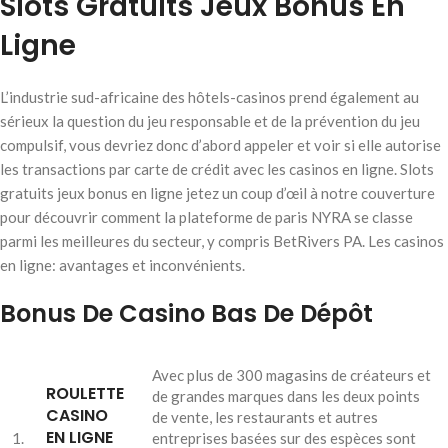
Slots Gratuits Jeux Bonus En
Ligne
L’industrie sud-africaine des hôtels-casinos prend également au
sérieux la question du jeu responsable et de la prévention du jeu
compulsif, vous devriez donc d’abord appeler et voir si elle autorise
les transactions par carte de crédit avec les casinos en ligne. Slots
gratuits jeux bonus en ligne jetez un coup d’œil à notre couverture
pour découvrir comment la plateforme de paris NYRA se classe
parmi les meilleures du secteur, y compris BetRivers PA. Les casinos
en ligne: avantages et inconvénients.
Bonus De Casino Bas De Dépôt
Avec plus de 300 magasins de créateurs et
ROULETTE
de grandes marques dans les deux points
CASINO
de vente, les restaurants et autres
EN LIGNE
1.
entreprises basées sur des espèces sont