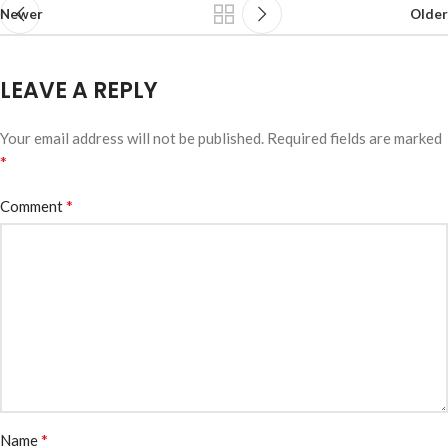
Newer
Older
LEAVE A REPLY
Your email address will not be published.
Required fields are marked
*
*
Comment
*
Name