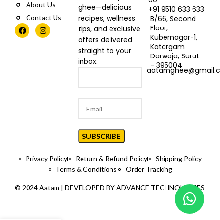
60
About Us
ghee—delicious
+91 9510 633 633
Contact Us
recipes, wellness
B/66, Second
Floor,
tips, and exclusive
Kubernagar-1,
offers delivered
Katargam
straight to your
Darwaja, Surat
inbox.
- 395004
aatamghee@gmail.
Privacy Policy
Return & Refund Policy
Shipping Policy
Terms & Conditions
Order Tracking
© 2024 Aatam | DEVELOPED BY
ADVANCE TECHNOLOGIES