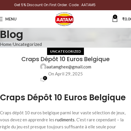
Get 5% Discount On First Order. Code : AATAM5
0
MENU
₹
0.0
Blog
Home
Uncategorized
UNCATEGORIZED
Craps Dépôt 10 Euros Belgique
aatamghee@gmail.com
On April 29, 2025
0
Craps Dépôt 10 Euros Belgique
Craps dépôt 10 euros belgique parmi leur vaste sélection de jeux,
vous devez en apprendre les
rudiments
. C’est rare cependant – la
règle du jeu est presque toujours suffisante à elle seule pour