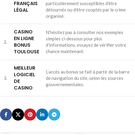
FRANÇAIS
particulièrement susceptibles d’être
LÉGAL
détournés ou d’être cooptés par le crime
organisé.
CASINO
N’hésitez pas à consulter nos exemples
EN LIGNE
simples ci-dessous pour plus
2.
BONUS
d’informations, essayez de vérifier votre
TOULOUSE
chance maintenant.
MEILLEUR
L’accès au bonus se fait à partir de la barre
LOGICIEL
3.
de navigation du site, selon les sources
DE
gouvernementales.
CASINO