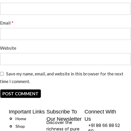
*
Email
Website
Save my name, email, and website in this browser for the next
time I comment.
Important Links
Subscribe To
Connect With
Home
Our Newsletter
Us
Discover the
+91 88 66 88 52
Shop
richness of pure