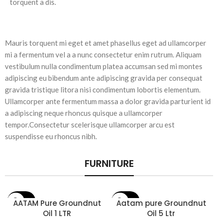
torquent a dis.
Mauris torquent mi eget et amet phasellus eget ad ullamcorper
mi a fermentum vel a a nunc consectetur enim rutrum. Aliquam
vestibulum nulla condimentum platea accumsan sed mi montes
adipiscing eu bibendum ante adipiscing gravida per consequat
gravida tristique litora nisi condimentum lobortis elementum.
Ullamcorper ante fermentum massa a dolor gravida parturient id
a adipiscing neque rhoncus quisque a ullamcorper
tempor.Consectetur scelerisque ullamcorper arcu est
suspendisse eu rhoncus nibh.
FURNITURE
19% OFF
AATAM Pure Groundnut
16% OFF
Aatam pure Groundnut
Oil 1 LTR
Oil 5 Ltr