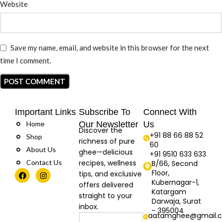
Website
Save my name, email, and website in this browser for the next
time I comment.
Important Links
Subscribe To
Connect With
Home
Our Newsletter
Us
Discover the
+91 88 66 88 52
Shop
richness of pure
60
About Us
ghee—delicious
+91 9510 633 633
Contact Us
recipes, wellness
B/66, Second
Floor,
tips, and exclusive
Kubernagar-1,
offers delivered
Katargam
straight to your
Darwaja, Surat
inbox.
- 395004
aatamghee@gmail.