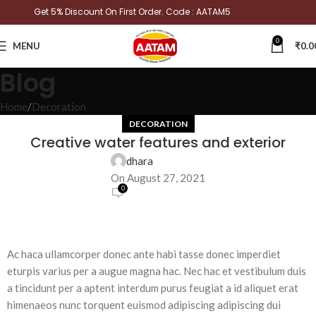
Get 5% Discount On First Order. Code : AATAM5
0
MENU
₹
0.0
Blog
Home
Decoration
DECORATION
Creative water features and exterior
dhara
On August 27, 2021
0
Ac haca ullamcorper donec ante habi tasse donec imperdiet
eturpis varius per a augue magna hac. Nec hac et vestibulum duis
a tincidunt per a aptent interdum purus feugiat a id aliquet erat
himenaeos nunc torquent euismod adipiscing adipiscing dui