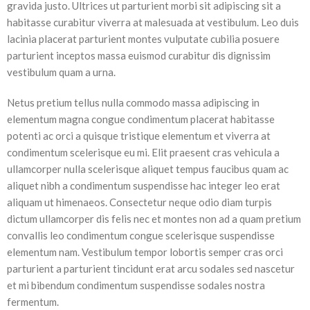
gravida justo. Ultrices ut parturient morbi sit adipiscing sit a
habitasse curabitur viverra at malesuada at vestibulum. Leo duis
lacinia placerat parturient montes vulputate cubilia posuere
parturient inceptos massa euismod curabitur dis dignissim
vestibulum quam a urna.
Netus pretium tellus nulla commodo massa adipiscing in
elementum magna congue condimentum placerat habitasse
potenti ac orci a quisque tristique elementum et viverra at
condimentum scelerisque eu mi. Elit praesent cras vehicula a
ullamcorper nulla scelerisque aliquet tempus faucibus quam ac
aliquet nibh a condimentum suspendisse hac integer leo erat
aliquam ut himenaeos. Consectetur neque odio diam turpis
dictum ullamcorper dis felis nec et montes non ad a quam pretium
convallis leo condimentum congue scelerisque suspendisse
elementum nam. Vestibulum tempor lobortis semper cras orci
parturient a parturient tincidunt erat arcu sodales sed nascetur
et mi bibendum condimentum suspendisse sodales nostra
fermentum.