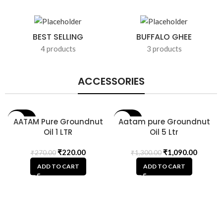
BEST SELLING
BUFFALO GHEE
4 products
3 products
ACCESSORIES
19% OFF
AATAM Pure Groundnut
16% OFF
Aatam pure Groundnut
Oil 1 LTR
Oil 5 Ltr
₹
220.00
₹
1,090.00
₹
270.00
₹
1,300.00
ADD TO CART
ADD TO CART