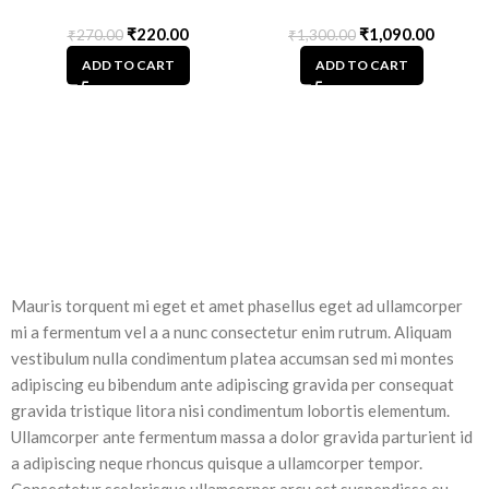
₹
220.00
₹
1,090.00
₹
270.00
₹
1,300.00
ADD TO CART
ADD TO CART
Mauris torquent mi eget et amet phasellus eget ad ullamcorper
mi a fermentum vel a a nunc consectetur enim rutrum. Aliquam
vestibulum nulla condimentum platea accumsan sed mi montes
adipiscing eu bibendum ante adipiscing gravida per consequat
gravida tristique litora nisi condimentum lobortis elementum.
Ullamcorper ante fermentum massa a dolor gravida parturient id
a adipiscing neque rhoncus quisque a ullamcorper tempor.
Consectetur scelerisque ullamcorper arcu est suspendisse eu