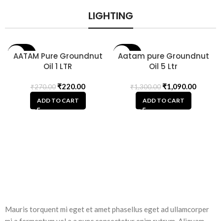
LIGHTING
19% OFF
AATAM Pure Groundnut
16% OFF
Aatam pure Groundnut
Oil 1 LTR
Oil 5 Ltr
₹
220.00
₹
1,090.00
₹
270.00
₹
1,300.00
ADD TO CART
ADD TO CART
Mauris torquent mi eget et amet phasellus eget ad ullamcorper
mi a fermentum vel a a nunc consectetur enim rutrum. Aliquam