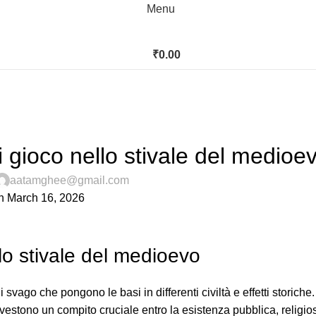
Menu
₹
0.00
UNCATEGORIZED
di gioco nello stivale del medioe
aatamghee@gmail.com
n March 16, 2026
llo stivale del medioevo
di svago che pongono le basi in differenti civiltà e effetti storiche
rivestono un compito cruciale entro la esistenza pubblica, religio