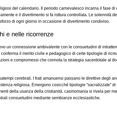
ligiosi del calendario. Il periodo carnevalesco incarna il fase d
riamente e il divertimento si fa rottura controllata. Le solennità 
sforzo di ogni giorno in occasione di divertimento condiviso.
i e nelle ricorrenze
ioevo un connessione ambivalente con le consuetudini di intratt
te conferma il merito civile e pedagogico di certe tipologie di ricr
azioni e compromessi che connota la strategia sacerdotale al d
atempi cerebrali. I frati amanuensi passano le direttive degli an
sistenza religiosa. Emergono cosicché tipologie “sacralizzate” d
lementi della usanza della cristianità. casinomania si rivela per 
estrali consuetudini mediante sembianze ecclesiastiche.