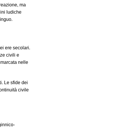
icreazione, ma
ini ludiche
tinguo.
i ere secolari.
e civili e
 marcata nelle
. Le sfide dei
ntinuità civile
ginnico-