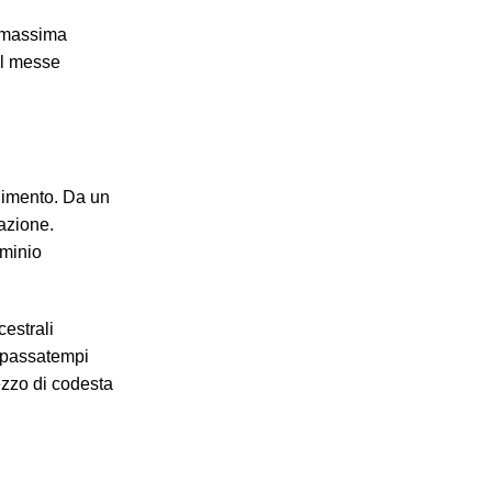
i massima
del messe
enimento. Da un
eazione.
ominio
cestrali
i passatempi
mezzo di codesta