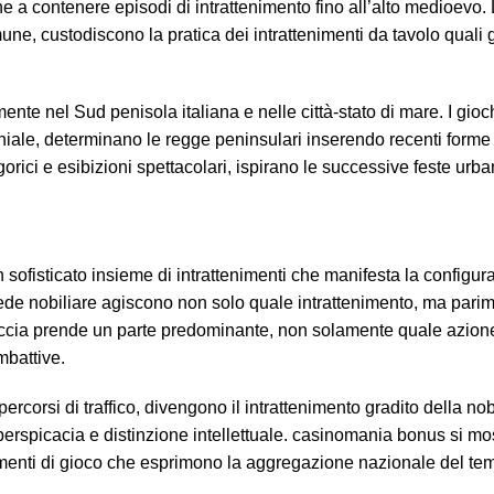
a contenere episodi di intrattenimento fino all’alto medioevo. L
ne, custodiscono la pratica dei intrattenimenti da tavolo quali gl
nte nel Sud penisola italiana e nelle città-stato di mare. I gioch
ale, determinano le regge peninsulari inserendo recenti forme 
gorici e esibizioni spettacolari, ispirano le successive feste urb
sofisticato insieme di intrattenimenti che manifesta la configur
sede nobiliare agiscono non solo quale intrattenimento, ma parim
 caccia prende un parte predominante, non solamente quale azion
mbattive.
ercorsi di traffico, divengono il intrattenimento gradito della nob
perspicacia e distinzione intellettuale. casinomania bonus si mos
lementi di gioco che esprimono la aggregazione nazionale del te