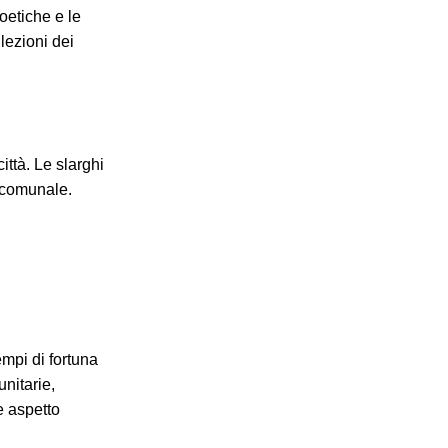
poetiche e le
ilezioni dei
ittà. Le slarghi
à comunale.
mpi di fortuna
nitarie,
e aspetto