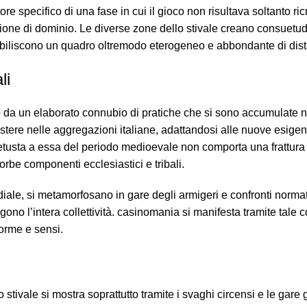
re specifico di una fase in cui il gioco non risultava soltanto r
ione di dominio. Le diverse zone dello stivale creano consuetud
he stabiliscono un quadro oltremodo eterogeneo e abbondante di dis
li
io da un elaborato connubio di pratiche che si sono accumulate ne
stere nelle aggregazioni italiane, adattandosi alle nuove esigenz
etusta a essa del periodo medioevale non comporta una frattura
rbe componenti ecclesiastici e tribali.
iale, si metamorfosano in gare degli armigeri e confronti normati
o l’intera collettività. casinomania si manifesta tramite tale co
orme e sensi.
lo stivale si mostra soprattutto tramite i svaghi circensi e le gare 