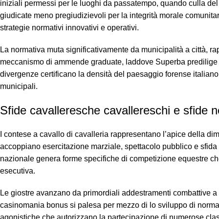
iniziali permessi per le luoghi da passatempo, quando culla del R
giudicate meno pregiudizievoli per la integrità morale comunita
strategie normativi innovativi e operativi.
La normativa muta significativamente da municipalità a città, ra
meccanismo di ammende graduate, laddove Superba predilige la 
divergenze certificano la densità del paesaggio forense italian
municipali.
Sfide cavalleresche cavallereschi e sfide 
I contese a cavallo di cavalleria rappresentano l’apice della dimo
accoppiano esercitazione marziale, spettacolo pubblico e sfida 
nazionale genera forme specifiche di competizione equestre che 
esecutiva.
Le giostre avanzano da primordiali addestramenti combattive a ar
casinomania bonus si palesa per mezzo di lo sviluppo di norma
agonistiche che autorizzano la partecipazione di numerose class