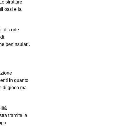
e strutture
i ossi e la
i di corte
di
ane peninsulari.
azione
enti in quanto
e di gioco ma
iltà
tra tramite la
mpo.