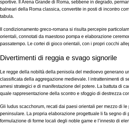
sportive. Il Arena Grande di Roma, sebbene in degrado, permane 
balneari della Roma classica, convertite in posti di incontro comu
tabula.
Il condizionamento greco-romana si risulta percepire particolarme
orientali, connotati da maestoso pompa e elaborazione ceremoni
passatempo. Le cortei di gioco orientali, con i propri cocchi alle
Divertimenti di reggia e svago signorile
Le regge della nobiltà della penisola del medioevo generano un 
classificata della aggregazione medievale. I intrattenimenti di 
arnesi strategici e di manifestazione del potere. La battuta di
quale rappresentazione della scontro e sfoggio di destrezza co
Gli ludus scacchorum, recati dai paesi orientali per mezzo di le p
peninsulare. La propria elaborazione progettuale li fa segno di 
formulazione di forme locali degli noble game e l’innesto di e