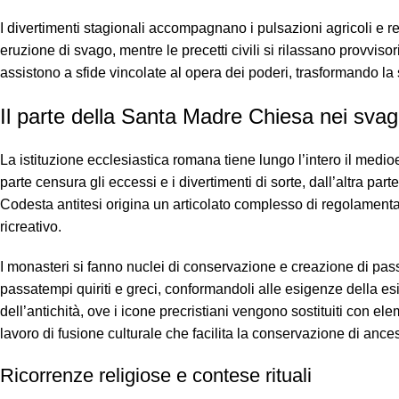
I divertimenti stagionali accompagnano i pulsazioni agricoli e re
eruzione di svago, mentre le precetti civili si rilassano provviso
assistono a sfide vincolate al opera dei poderi, trasformando la 
Il parte della Santa Madre Chiesa nei svagh
La istituzione ecclesiastica romana tiene lungo l’intero il med
parte censura gli eccessi e i divertimenti di sorte, dall’altra par
Codesta antitesi origina un articolato complesso di regolament
ricreativo.
I monasteri si fanno nuclei di conservazione e creazione di pass
passatempi quiriti e greci, conformandoli alle esigenze della e
dell’antichità, ove i icone precristiani vengono sostituiti con e
lavoro di fusione culturale che facilita la conservazione di anc
Ricorrenze religiose e contese rituali