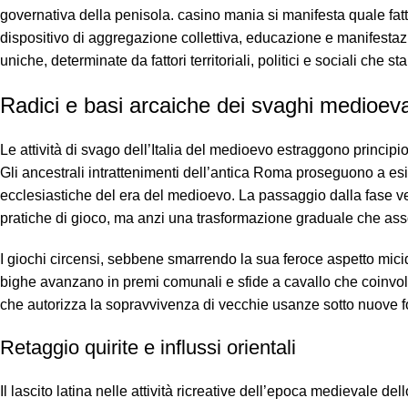
governativa della penisola. casino mania si manifesta quale fatto
dispositivo di aggregazione collettiva, educazione e manifestaz
uniche, determinate da fattori territoriali, politici e sociali c
Radici e basi arcaiche dei svaghi medioeva
Le attività di svago dell’Italia del medioevo estraggono princip
Gli ancestrali intrattenimenti dell’antica Roma proseguono a esi
ecclesiastiche del era del medioevo. La passaggio dalla fase v
pratiche di gioco, ma anzi una trasformazione graduale che asso
I giochi circensi, sebbene smarrendo la sua feroce aspetto micid
bighe avanzano in premi comunali e sfide a cavallo che coinvolgon
che autorizza la sopravvivenza di vecchie usanze sotto nuove f
Retaggio quirite e influssi orientali
Il lascito latina nelle attività ricreative dell’epoca medievale del