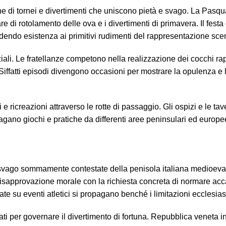
e di tornei e divertimenti che uniscono pietà e svago. La Pasq
 di rotolamento delle ova e i divertimenti di primavera. Il festa 
ncedendo esistenza ai primitivi rudimenti del rappresentazione sce
ziali. Le fratellanze competono nella realizzazione dei cocchi ra
 Siffatti episodi divengono occasioni per mostrare la opulenza e l
e ricreazioni attraverso le rotte di passaggio. Gli ospizi e le tav
opagano giochi e pratiche da differenti aree peninsulari ed europe
i svago sommamente contestate della penisola italiana medioeval
 disapprovazione morale con la richiesta concreta di normare ac
tate su eventi atletici si propagano benché i limitazioni ecclesiasti
lati per governare il divertimento di fortuna. Repubblica veneta i