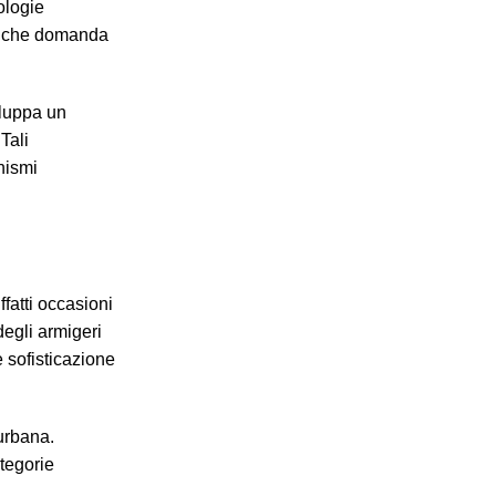
ologie
o che domanda
iluppa un
Tali
nismi
ffatti occasioni
degli armigeri
 sofisticazione
urbana.
tegorie