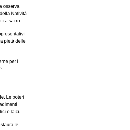
ua osserva
della Natività
nica sacro.
ppresentativi
a pietà delle
erne per i
e.
e. Le poteri
cadimenti
ci e laici.
nstaura le