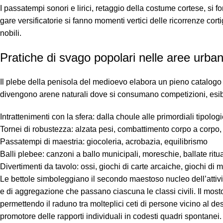
I passatempi sonori e lirici, retaggio della costume cortese, si f
gare versificatorie si fanno momenti vertici delle ricorrenze corti
nobili.
Pratiche di svago popolari nelle aree urban
Il plebe della penisola del medioevo elabora un pieno catalogo di
divengono arene naturali dove si consumano competizioni, esibi
Intrattenimenti con la sfera: dalla choule alle primordiali tipologi
Tornei di robustezza: alzata pesi, combattimento corpo a corpo,
Passatempi di maestria: giocoleria, acrobazia, equilibrismo
Balli plebee: canzoni a ballo municipali, moreschie, ballate ritua
Divertimenti da tavolo: ossi, giochi di carte arcaiche, giochi di m
Le bettole simboleggiano il secondo maestoso nucleo dell’attivi
e di aggregazione che passano ciascuna le classi civili. Il mos
permettendo il raduno tra molteplici ceti di persone vicino al d
promotore delle rapporti individuali in codesti quadri spontanei.