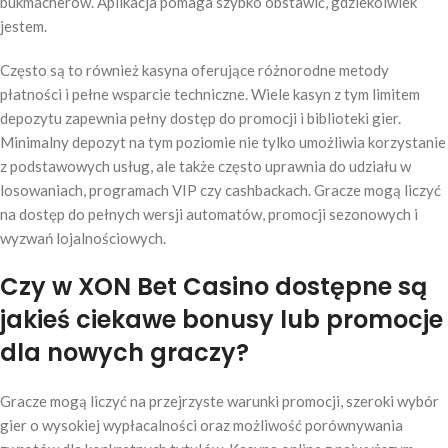
bukmacherów. Aplikacja pomaga szybko obstawić, gdziekolwiek
jestem.
Często są to również kasyna oferujące różnorodne metody
płatności i pełne wsparcie techniczne. Wiele kasyn z tym limitem
depozytu zapewnia pełny dostęp do promocji i biblioteki gier.
Minimalny depozyt na tym poziomie nie tylko umożliwia korzystanie
z podstawowych usług, ale także często uprawnia do udziału w
losowaniach, programach VIP czy cashbackach. Gracze mogą liczyć
na dostęp do pełnych wersji automatów, promocji sezonowych i
wyzwań lojalnościowych.
Czy w XON Bet Casino dostępne są
jakieś ciekawe bonusy lub promocje
dla nowych graczy?
Gracze mogą liczyć na przejrzyste warunki promocji, szeroki wybór
gier o wysokiej wypłacalności oraz możliwość porównywania