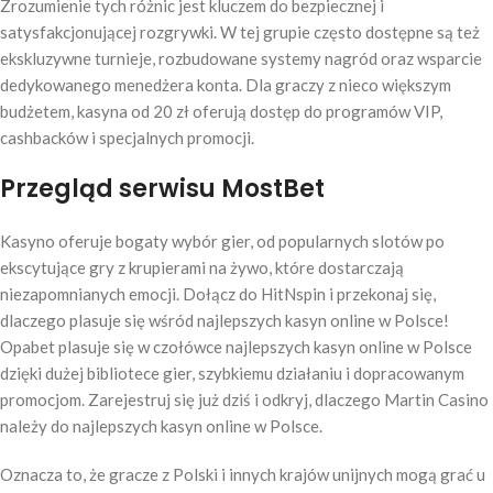
Zrozumienie tych różnic jest kluczem do bezpiecznej i
satysfakcjonującej rozgrywki. W tej grupie często dostępne są też
ekskluzywne turnieje, rozbudowane systemy nagród oraz wsparcie
dedykowanego menedżera konta. Dla graczy z nieco większym
budżetem, kasyna od 20 zł oferują dostęp do programów VIP,
cashbacków i specjalnych promocji.
Przegląd serwisu MostBet
Kasyno oferuje bogaty wybór gier, od popularnych slotów po
ekscytujące gry z krupierami na żywo, które dostarczają
niezapomnianych emocji. Dołącz do HitNspin i przekonaj się,
dlaczego plasuje się wśród najlepszych kasyn online w Polsce!
Opabet plasuje się w czołówce najlepszych kasyn online w Polsce
dzięki dużej bibliotece gier, szybkiemu działaniu i dopracowanym
promocjom. Zarejestruj się już dziś i odkryj, dlaczego Martin Casino
należy do najlepszych kasyn online w Polsce.
Oznacza to, że gracze z Polski i innych krajów unijnych mogą grać u