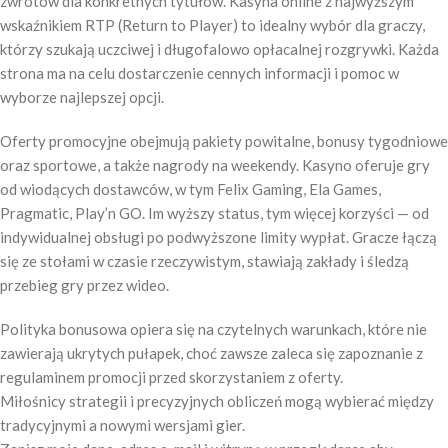
zwrotów dla konkretnych tytułów. Kasyna online z najwyższym
wskaźnikiem RTP (Return to Player) to idealny wybór dla graczy,
którzy szukają uczciwej i długofalowo opłacalnej rozgrywki. Każda
strona ma na celu dostarczenie cennych informacji i pomoc w
wyborze najlepszej opcji.
Oferty promocyjne obejmują pakiety powitalne, bonusy tygodniowe
oraz sportowe, a także nagrody na weekendy. Kasyno oferuje gry
od wiodących dostawców, w tym Felix Gaming, Ela Games,
Pragmatic, Play’n GO. Im wyższy status, tym więcej korzyści — od
indywidualnej obsługi po podwyższone limity wypłat. Gracze łączą
się ze stołami w czasie rzeczywistym, stawiają zakłady i śledzą
przebieg gry przez wideo.
Polityka bonusowa opiera się na czytelnych warunkach, które nie
zawierają ukrytych pułapek, choć zawsze zaleca się zapoznanie z
regulaminem promocji przed skorzystaniem z oferty.
Miłośnicy strategii i precyzyjnych obliczeń mogą wybierać między
tradycyjnymi a nowymi wersjami gier.