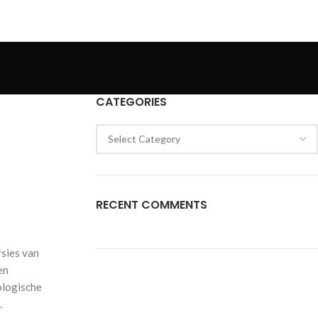
CATEGORIES
RECENT COMMENTS
rsies van
en
ologische
.