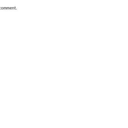
 comment.