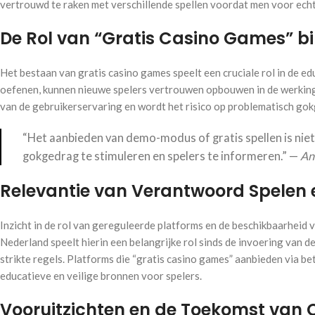
vertrouwd te raken met verschillende spellen voordat men voor echt
De Rol van “Gratis Casino Games” b
Het bestaan van gratis casino games speelt een cruciale rol in de ed
oefenen, kunnen nieuwe spelers vertrouwen opbouwen in de werking va
van de gebruikerservaring en wordt het risico op problematisch go
“Het aanbieden van demo-modus of gratis spellen is nie
gokgedrag te stimuleren en spelers te informeren.” —
An
Relevantie van Verantwoord Spelen 
Inzicht in de rol van gereguleerde platforms en de beschikbaarheid
Nederland speelt hierin een belangrijke rol sinds de invoering va
strikte regels. Platforms die “gratis casino games” aanbieden via 
educatieve en veilige bronnen voor spelers.
Vooruitzichten en de Toekomst van 