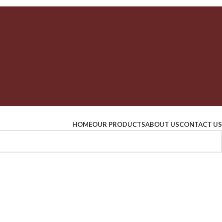
HOME
OUR PRODUCTS
ABOUT US
CONTACT US