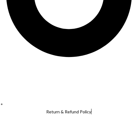
Return & Refund Policy