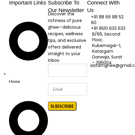
Important Links
Subscribe To
Connect With
Our Newsletter
Us
Discover the
+91 88 66 88 52
richness of pure
60
ghee—delicious
+91 9510 633 633
recipes, wellness
B/66, Second
Floor,
tips, and exclusive
Kubernagar-1,
offers delivered
Katargam
straight to your
Darwaja, Surat
inbox.
- 395004
aatamghee@gmail.
Home