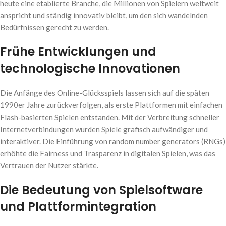
heute eine etablierte Branche, die Millionen von Spielern weltweit
anspricht und ständig innovativ bleibt, um den sich wandelnden
Bedürfnissen gerecht zu werden.
Frühe Entwicklungen und
technologische Innovationen
Die Anfänge des Online-Glücksspiels lassen sich auf die späten
1990er Jahre zurückverfolgen, als erste Plattformen mit einfachen
Flash-basierten Spielen entstanden. Mit der Verbreitung schneller
Internetverbindungen wurden Spiele grafisch aufwändiger und
interaktiver. Die Einführung von random number generators (RNGs)
erhöhte die Fairness und Trasparenz in digitalen Spielen, was das
Vertrauen der Nutzer stärkte.
Die Bedeutung von Spielsoftware
und Plattformintegration