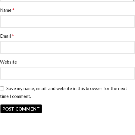
*
Name
*
Email
Website
Save my name, email, and website in this browser for the next
time I comment.