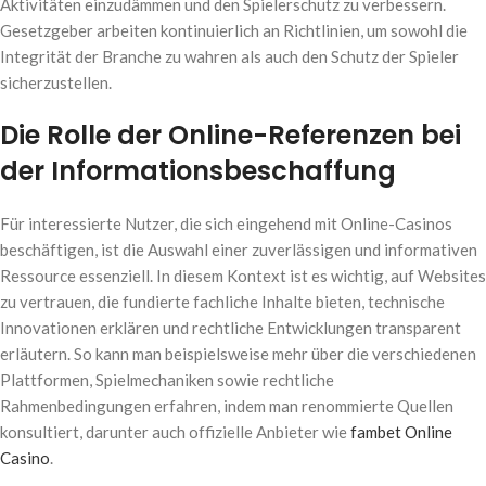
Aktivitäten einzudämmen und den Spielerschutz zu verbessern.
Gesetzgeber arbeiten kontinuierlich an Richtlinien, um sowohl die
Integrität der Branche zu wahren als auch den Schutz der Spieler
sicherzustellen.
Die Rolle der Online-Referenzen bei
der Informationsbeschaffung
Für interessierte Nutzer, die sich eingehend mit Online-Casinos
beschäftigen, ist die Auswahl einer zuverlässigen und informativen
Ressource essenziell. In diesem Kontext ist es wichtig, auf Websites
zu vertrauen, die fundierte fachliche Inhalte bieten, technische
Innovationen erklären und rechtliche Entwicklungen transparent
erläutern. So kann man beispielsweise mehr über die verschiedenen
Plattformen, Spielmechaniken sowie rechtliche
Rahmenbedingungen erfahren, indem man renommierte Quellen
konsultiert, darunter auch offizielle Anbieter wie
fambet Online
Casino
.