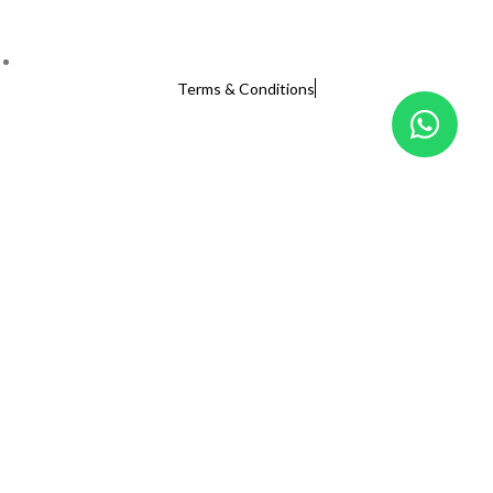
Terms & Conditions