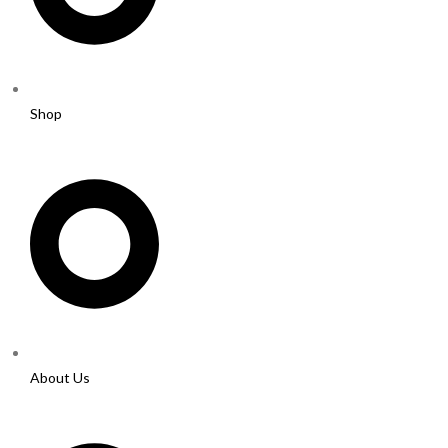
Shop
About Us