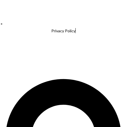
Privacy Policy