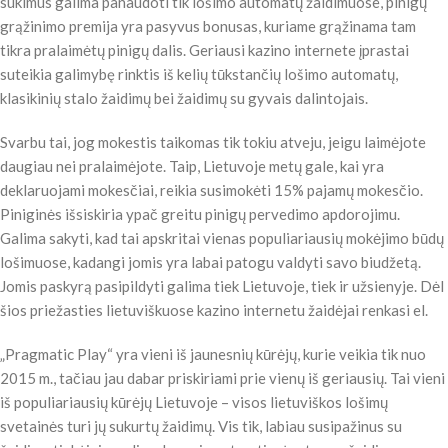
sukimus galima panaudoti tik lošimo automatų žaidimuose, pinigų
grąžinimo premija yra pasyvus bonusas, kuriame grąžinama tam
tikra pralaimėtų pinigų dalis. Geriausi kazino internete įprastai
suteikia galimybę rinktis iš kelių tūkstančių lošimo automatų,
klasikinių stalo žaidimų bei žaidimų su gyvais dalintojais.
Svarbu tai, jog mokestis taikomas tik tokiu atveju, jeigu laimėjote
daugiau nei pralaimėjote. Taip, Lietuvoje metų gale, kai yra
deklaruojami mokesčiai, reikia susimokėti 15% pajamų mokesčio.
Piniginės išsiskiria ypač greitu pinigų pervedimo apdorojimu.
Galima sakyti, kad tai apskritai vienas populiariausių mokėjimo būdų
lošimuose, kadangi jomis yra labai patogu valdyti savo biudžetą.
Jomis paskyrą pasipildyti galima tiek Lietuvoje, tiek ir užsienyje. Dėl
šios priežasties lietuviškuose kazino internetu žaidėjai renkasi el.
„Pragmatic Play“ yra vieni iš jaunesnių kūrėjų, kurie veikia tik nuo
2015 m., tačiau jau dabar priskiriami prie vienų iš geriausių. Tai vieni
iš populiariausių kūrėjų Lietuvoje – visos lietuviškos lošimų
svetainės turi jų sukurtų žaidimų. Vis tik, labiau susipažinus su