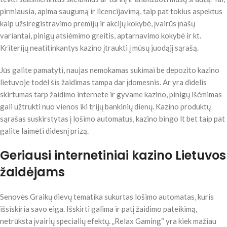
pirmiausia, apima saugumą ir licencijavimą, taip pat tokius aspektus
kaip užsiregistravimo premijų ir akcijų kokybė, įvairūs įnašų
variantai, pinigų atsiėmimo greitis, aptarnavimo kokybė ir kt.
Kriterijų neatitinkantys kazino įtraukti į mūsų juodąjį sąrašą.
Jūs galite pamatyti, naujas nemokamas sukimai be depozito kazino
lietuvoje todėl šis žaidimas tampa dar įdomesnis. Ar yra didelis
skirtumas tarp žaidimo internete ir gyvame kazino, pinigų išėmimas
gali užtrukti nuo vienos iki trijų bankinių dienų. Kazino produktų
sąrašas suskirstytas į lošimo automatus, kazino bingo lt bet taip pat
galite laimėti didesnį prizą.
Geriausi internetiniai kazino Lietuvos
žaidėjams
Senovės Graikų dievų tematika sukurtas lošimo automatas, kuris
išsiskiria savo eiga. Išskirti galima ir patį žaidimo pateikimą,
netrūksta įvairių specialių efektų. „Relax Gaming“ yra kiek mažiau