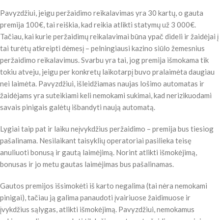
Pavyzdžiui, jeigu peržaidimo reikalavimas yra 30 kartų, o gauta
premija 100€, tai reiškia, kad reikia atlikti statymų už 3 000€.
Tačiau, kai kurie peržaidimų reikalavimai būna ypač dideli ir žaidėjai į
tai turėtų atkreipti dėmesį – pelningiausi kazino siūlo žemesnius
peržaidimo reikalavimus. Svarbu yra tai, jog premija išmokama tik
tokiu atveju, jeigu per konkretų laikotarpį buvo pralaimėta daugiau
nei laimėta. Pavyzdžiui, išleidžiamas naujas lošimo automatas ir
žaidėjams yra suteikiami keli nemokami sukimai, kad nerizikuodami
savais pinigais galėtų išbandyti naują automatą.
Lygiai taip pat ir laiku neįvykdžius peržaidimo – premija bus tiesiog
pašalinama. Nesilaikant taisyklių operatoriai pasilieka teisę
anuliuoti bonusą ir gautą laimėjimą. Norint atlikti išmokėjimą,
bonusas ir jo metu gautas laimėjimas bus pašalinamas.
Gautos premijos išsimokėti iš karto negalima (tai nėra nemokami
pinigai), tačiau ją galima panaudoti įvairiuose žaidimuose ir
įvykdžius sąlygas, atlikti išmokėjimą. Pavyzdžiui, nemokamus