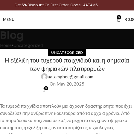
Get 5% Discount On First Order. Code : AATAM5
0
MENU
₹
0.0
Blog
Home
Uncategorized
UNCATEGORIZED
Η εξέλιξη του τυχερού παιχνιδιού και η σημασία
των ψηφιακών πλατφορμών
aatamghee@gmail.com
On May 20, 2025
0
Τα τυχερά παιχνίδια αποτελούν μια άχρονη δραστηριότητα που έχει
συνοδεύσει την ανθρώπινη κουλτούρα από τα αρχαία χρόνια. Από
τα παραδοσιακά παιχνίδια σε καζίνο μέχρι τα σύγχρονα ψηφιακά
συστήματα, η εξέλιξή τους αντικατοπτρίζει τις τεχνολογικές