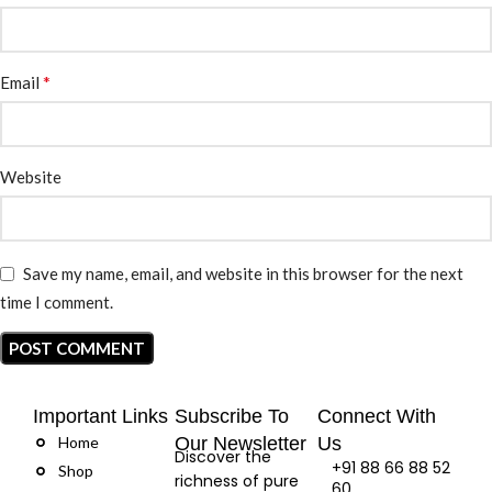
*
Email
Website
Save my name, email, and website in this browser for the next
time I comment.
Important Links
Subscribe To
Connect With
Home
Our Newsletter
Us
Discover the
+91 88 66 88 52
Shop
richness of pure
60