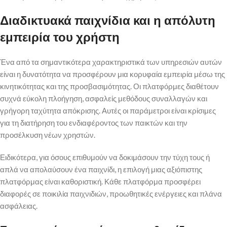
Διαδικτυακά παιχνίδια και η απόλυτη
εμπειρία του χρήστη
Ένα από τα σημαντικότερα χαρακτηριστικά των υπηρεσιών αυτών
είναι η δυνατότητα να προσφέρουν μια κορυφαία εμπειρία μέσω της
κινητικότητας και της προσβασιμότητας. Οι πλατφόρμες διαθέτουν
συχνά εύκολη πλοήγηση, ασφαλείς μεθόδους συναλλαγών και
γρήγορη ταχύτητα απόκρισης. Αυτές οι παράμετροι είναι κρίσιμες
για τη διατήρηση του ενδιαφέροντος των παικτών και την
προσέλκυση νέων χρηστών.
Ειδικότερα, για όσους επιθυμούν να δοκιμάσουν την τύχη τους ή
απλά να απολαύσουν ένα παιχνίδι, η επιλογή μιας αξιόπιστης
πλατφόρμας είναι καθοριστική. Κάθε πλατφόρμα προσφέρει
διαφορές σε ποικιλία παιχνιδιών, προωθητικές ενέργειες και πλάνα
ασφάλειας.