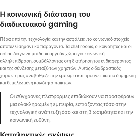
Η κοινωνική διάσταση του
διαδικτυακού gaming
Πέρα από την τεχνολογία και την ασφάλεια, το κοινωνικό στοιχείο
αποτελεί σημαντικό παράγοντα. Τα chat rooms, οι κοινότητες και οι
online διαγωνισμοί δημιουργούν χώρο για κοινωνική
αλληλεπίδραση, συμβάλλοντας στη διατήρηση του ενδιαφέροντος
και της σύνδεσης μεταξύ των χρηστών. Αυτός ο διαδραστικός
χαρακτήρας αναβαθμίζει την εμπειρία και προάγει μια πιο δομημένη
και θεμελιωμένη κοινότητα παικτών.
Οι σύγχρονες πλατφόρμες επιδιώκουν να προσφέρουν
μια ολοκληρωμένη εμπειρία, εστιάζοντας τόσο στην
τεχνολογική ανάπτυξη όσο και στη βιωσιμότητα και την
κοινωνική ευθύνη.
Καταληκτικές σκέψεις