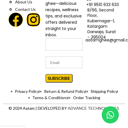
About Us
ghee—delicious
+91 9510 633 633
Contact Us
recipes, wellness
B/66, Second
Floor,
tips, and exclusive
Kubernagar-1,
offers delivered
Katargam
straight to your
Darwaja, Surat
inbox.
- 395004
aatamghee@gmail.
Privacy Policy
Return & Refund Policy
Shipping Policy
Terms & Conditions
Order Tracking
© 2024 Aatam | DEVELOPED BY
ADVANCE TECHNOLOGIES