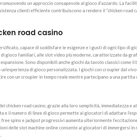
promuovendo un approccio consapevole al gioco d’azzardo. La facilità
ssistenza clienti efficiente contribuiscono a rendere il “chicken road 
icken road casino
ificato, capace di soddisfare le esigenze e i gusti di ogni tipo di gi
 di gioco familiari, alle slot video più moderne, caratterizzate da gra
 espansione. Sono disponibili anche giochi da tavolo classici come il b
rire un’esperienza di gioco personalizzata. I giochi con croupier dal v
gire con un croupier in tempo reale mentre partecipano a una partita
el chicken road casino, grazie alla loro semplicità, immediatezza e al
ta e il numero di linee di gioco permette ai giocatori di adattare l’esp
free spins e jackpot progressivi aumenta ulteriormente l’eccitazione 
ioni delle slot machine online consente ai giocatori di immergersi in 
.