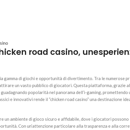
asino
 chicken road casino, unesperie
ia gamma di giochi e opportunità di divertimento. Tra le numerose pr
i attirare un vasto pubblico di giocatori. Questa piattaforma, grazie a
ente guadagnando popolarità nel panorama dell’i-gaming, promettendo 
sici e innovativi rende il “chicken road casino” una destinazione idea
ire un ambiente di gioco sicuro e affidabile, dove i giocatori possono 
tunità. Con un’attenzione particolare alla trasparenza e alla corret