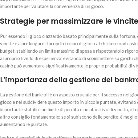
importante per valutare la convenienza di un gioco.
Strategie per massimizzare le vincit
Pur essendo il gioco d’azzardo basato principalmente sulla fortuna, 
vincite e a prolungare il proprio tempo di gioco al chicken road casin
budget, stabilendo un limite massimo di spesa e rispettandolo rigoro
al proprio livello di esperienza, evitando di scommettere su giochi 
casinò può aumentare significativamente le proprie probabilità di vin
L’importanza della gestione del bankro
La gestione del bankroll è un aspetto cruciale per il successo nel gi
gioco e nel suddividere questo importo in piccole puntate, evitando 
importante stabilire un limite di perdita e un obiettivo di vincita, e f
altro consiglio fondamentale: se si subiscono delle perdite, è meglio
aumentando le puntate.
Inoltre, è consigliabile diversificare le proprie scommesse, ovvero s