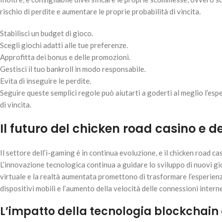
rischio di perdite e aumentare le proprie probabilità di vincita.
Stabilisci un budget di gioco.
Scegli giochi adatti alle tue preferenze.
Approfitta dei bonus e delle promozioni.
Gestisci il tuo bankroll in modo responsabile.
Evita di inseguire le perdite.
Seguire queste semplici regole può aiutarti a goderti al meglio l’esp
di vincita.
Il futuro del chicken road casino e d
Il settore dell’i-gaming è in continua evoluzione, e il chicken road ca
L’innovazione tecnologica continua a guidare lo sviluppo di nuovi gio
virtuale e la realtà aumentata promettono di trasformare l’esperienz
dispositivi mobili e l’aumento della velocità delle connessioni inter
L’impatto della tecnologia blockchain 