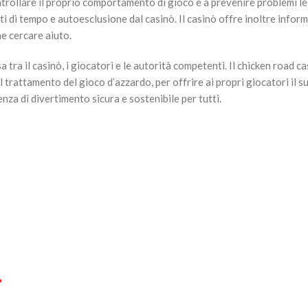
ntrollare il proprio comportamento di gioco e a prevenire problemi le
miti di tempo e autoesclusione dal casinò. Il casinò offre inoltre infor
me cercare aiuto.
tra il casinò, i giocatori e le autorità competenti. Il chicken road c
 trattamento del gioco d’azzardo, per offrire ai propri giocatori il 
za di divertimento sicura e sostenibile per tutti.
*