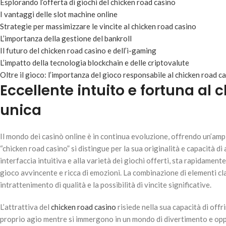
Esplorando l’offerta di giochi del chicken road casino
I vantaggi delle slot machine online
Strategie per massimizzare le vincite al chicken road casino
L’importanza della gestione del bankroll
Il futuro del chicken road casino e dell’i-gaming
L’impatto della tecnologia blockchain e delle criptovalute
Oltre il gioco: l’importanza del gioco responsabile al chicken road c
Eccellente intuito e fortuna al
unica
Il mondo dei casinò online è in continua evoluzione, offrendo un’amp
“chicken road casino” si distingue per la sua originalità e capacità d
interfaccia intuitiva e alla varietà dei giochi offerti, sta rapidam
gioco avvincente e ricca di emozioni. La combinazione di elementi clas
intrattenimento di qualità e la possibilità di vincite significative.
L’attrattiva del
chicken road casino
risiede nella sua capacità di offr
proprio agio mentre si immergono in un mondo di divertimento e oppor