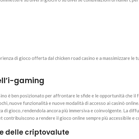
erienza di gioco offerta dal chicken road casino e a massimizzare le 
ell’i-gaming
sino è ben posizionato per affrontare le sfide e le opportunità che il 
chi, nuove funzionalità e nuove modalità di accesso ai casinò online.
a di gioco, rendendola ancora più immersiva e coinvolgente. La diffu
net contribuiscono a rendere il gioco online sempre più accessibile e 
e delle criptovalute