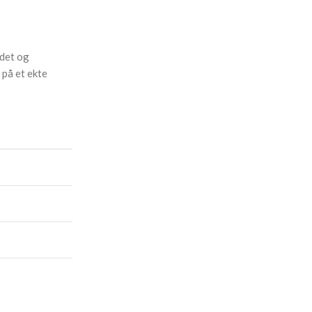
rdet og
 på et ekte