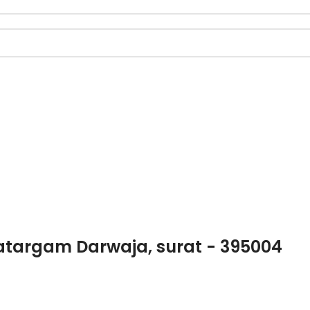
katargam Darwaja, surat - 395004