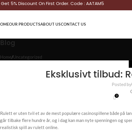
Get 5% Discount On First Order. Code : AATAM5
OME
OUR PRODUCTS
ABOUT US
CONTACT US
Blog
Home
Uncategorized
Eksklusivt tilbud: R
Posted by
0
Rulett er uten tvil et av de mest populære casinospillene både på la
går tilbake flere hundre år, og i dag kan man nyte spenningen og spe
realistisk spill av rulett online.