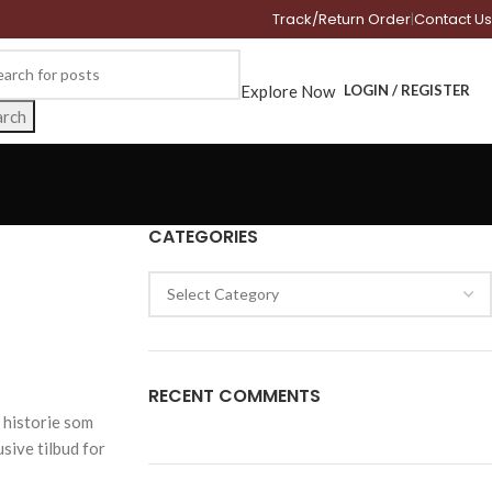
Track/Return Order
|
Contact Us
Explore Now
LOGIN / REGISTER
arch
CATEGORIES
RECENT COMMENTS
 historie som
sive tilbud for