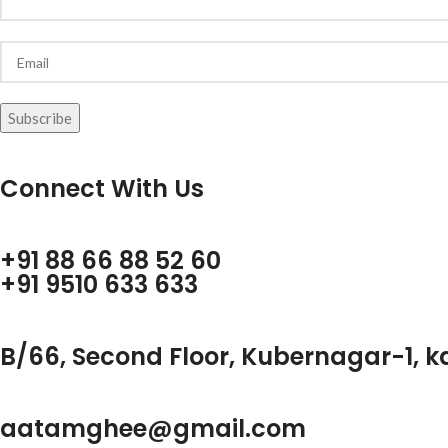
Connect With Us
+91 88 66 88 52 60
+91 9510 633 633
B/66, Second Floor, Kubernagar-1, 
aatamghee@gmail.com