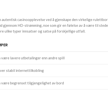
ne en autentisk casinoopplevelse ved å gjenskape den virkelige rulettbo
tid gjennom HD-strømming, noe som gir en følelse av å være til stede
re ulike typer innsatser og satse på forskjellige utfall.
MPER
 være lavere utbetalinger enn andre spill
ver stabil internettilkobling
 være begrenset tilgjengelighet av bord