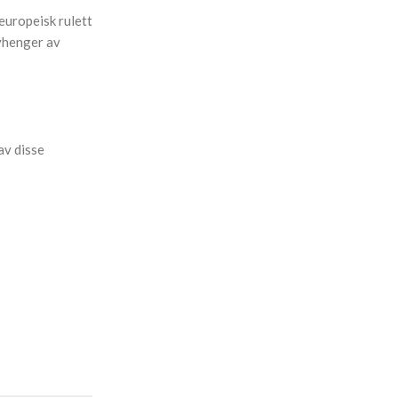
 europeisk rulett
avhenger av
 av disse