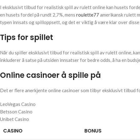
I eksklusivt tilbud for realistisk spill av rulett online kan husets fo
en husets fordel på rundt 2,7%, mens
roulette77
amerikansk rulett m
typen innsats og spilloppsett, og det er viktig å være klar over disse
Tips for spillet
Når du spiller eksklusivt tilbud for realistisk spill av rulett online,
inkluderer å satse på utsiden innsatser for bedre odds, å ha en budsj
Online casinoer å spille på
Det er flere anerkjente online casinoer som tilbyr eksklusivt tilbud for
LeoVegas Casino
Betsson Casino
Unibet Casino
CASINO
BONUS