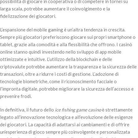
possibilità di giocare in cooperativa o di competere in tornei su
larga scala, potrebbe aumentare il coinvolgimento e la
fidelizzazione dei giocatori.
L’espansione del mobile gaming è un’altra tendenza in crescita.
Sempre più giocatori preferiscono giocare sui propri smartphone o
tablet, grazie alla comodità e alla flessibilità che offrono. I casinò
online stanno quindi investendo nello sviluppo di app mobile
ottimizzate e intuitive. L’utilizzo della blockchain e delle
criptovalute potrebbe aumentare la trasparenza e la sicurezza delle
transazioni, oltre a ridurre i costi di gestione. L’adozione di
tecnologie biometriche, come il riconoscimento facciale o
l’impronta digitale, potrebbe migliorare la sicurezza dell’accesso e
prevenire frodi.
In definitiva, il futuro dello
ice fishing game casino
è strettamente
legato all’innovazione tecnologica e all’evoluzione delle esigenze
dei giocatori. La capacità di adattarsi ai cambiamenti e di offrire
un’esperienza di gioco sempre più coinvolgente e personalizzata