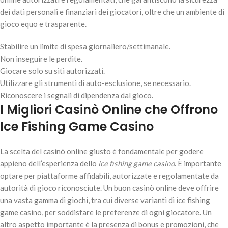
dei dati personali e finanziari dei giocatori, oltre che un ambiente di
gioco equo e trasparente.
Stabilire un limite di spesa giornaliero/settimanale.
Non inseguire le perdite.
Giocare solo su siti autorizzati.
Utilizzare gli strumenti di auto-esclusione, se necessario.
Riconoscere i segnali di dipendenza dal gioco.
I Migliori Casinò Online che Offrono
Ice Fishing Game Casino
La scelta del casinò online giusto è fondamentale per godere
appieno dell’esperienza dello
ice fishing game casino
. È importante
optare per piattaforme affidabili, autorizzate e regolamentate da
autorità di gioco riconosciute. Un buon casinò online deve offrire
una vasta gamma di giochi, tra cui diverse varianti di ice fishing
game casino, per soddisfare le preferenze di ogni giocatore. Un
altro aspetto importante è la presenza di bonus e promozioni, che