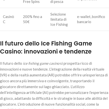
Free Spins
di pesca
Selezione
Casinò
200% fino a
e-wallet, bonifico
limitata di
C
50€
bancario
Ice Fishing
Il futuro dello Ice Fishing Game
Casino: innovazioni e tendenze
Il futuro dello
ice fishing game casino
si prospetta ricco di
innovazioni e nuove tendenze. L’integrazione della realtà virtuale
(VR) e della realtà aumentata (AR) potrebbe offrire un’esperienza di
gioco ancora più immersiva e coinvolgente, trasportando il
giocatore direttamente sul lago ghiacciato. L’utilizzo
dell’intelligenza artificiale (AI) potrebbe personalizzare l’esperienza
di gioco, adattando la difficoltà e le strategie in base alle abilità del
giocatore. L’introduzione di nuove funzionalità social, come la