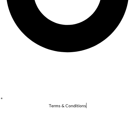
Terms & Conditions