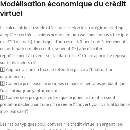
Modélisation économique du crédit
virtuel
Le calcul initial du solde offert varie selon la stratégie marketing
adoptée : certains casinos proposent un « welcome bonus » fixe (par
ex., €20 virtuels), tandis que d’autres distribuent quotidiennement
un petit pack (« daily credit », souvent €5) afin d’inciter
régulièrement à revenir sur la plateforme.* Cette approche repose
sur trois leviers clés :
1️⃣ Augmentation du taux de rétention grâce à l’habituation
quotidienne ;
2️⃣ Collecte précieuse de données comportementales pendant que
l’utilisateur joue gratuitement ;
3️⃣ Conversion progressive lorsque le joueur atteint un seuil
prédéfini déclenchant une offre réelle (“convert your virtual balance
into real cash”).
Les ratios typiques pour convertir le crédit virtuel en argent réel