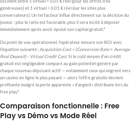
oscillent entre 1 virtuel = 0,05 € réel (pour les offres très
généreuses) et 1 virtuel = 0,01 € réel (sur les sites plus
conservateurs). Un tel facteur influe directement sur la décision du
joueur : plus le ratio est favorable, plus il sera incité à déposer
immédiatement après avoir épuisé son capital gratuit.*
Du point de vue opérationnel, l’opérateur mesure son ROI avec
l’équation suivante :
Acquisition Cost
÷ (
Conversion Rate
×
Average
Real Deposit
) ‑
Virtual Credit Cost
. Si le coût moyen d’un crédit
gratuit est négligeable comparé au gain potentiel généré par
chaque nouveau déposant actif — notamment ceux qui migrent vers
un casino en ligne le plus payant — alors l’offre gratuite devient
profitante malgré la perte apparente « d’argent« distribuée lors du
free play.*
Comparaison fonctionnelle : Free
Play vs Démo vs Mode Réel