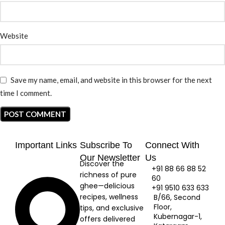
Website
Save my name, email, and website in this browser for the next
time I comment.
Important Links
Subscribe To
Connect With
Our Newsletter
Us
Discover the
+91 88 66 88 52
richness of pure
60
ghee—delicious
+91 9510 633 633
recipes, wellness
B/66, Second
Floor,
tips, and exclusive
Kubernagar-1,
offers delivered