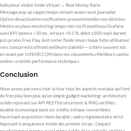
Indicateur visible Solde Virtuel → Real Money Ratio
Message pop‑up rappel temps restant avant reset journalier
Option désactivation notifications promotionnelles non désirées
Mettre en place monitoring temps réel via Prometheus/Grafana
suivi KPI latence <30 ms , erreurs <0·5 %, débit ≥200 req/s durant
pics promo.Free Play doit rester fluide sinon risque fuite utilisateur
vers concurrents offrant meilleure stabilité — critère souvent mis
en avant par IcINORI.COM dans ses classements.«​Meilleurs casino
online​» orientés performance technique.»
Conclusion
Nous avons parcouru tour-à-tour tous les aspects cruciaux qui font
du free play bien plus qu’un simple gadget marketing : architecture
solide reposant sur API RESTful sécurisées & RNG certifiés ;
modèle économique basé sur crédits initiaux convertibles
favorisant acquisition client durable ; cadre réglementaire strict
imposant transparence totale dès premier écran.; L’impact
psychologique montre quant même petite dose virtuelle améliore