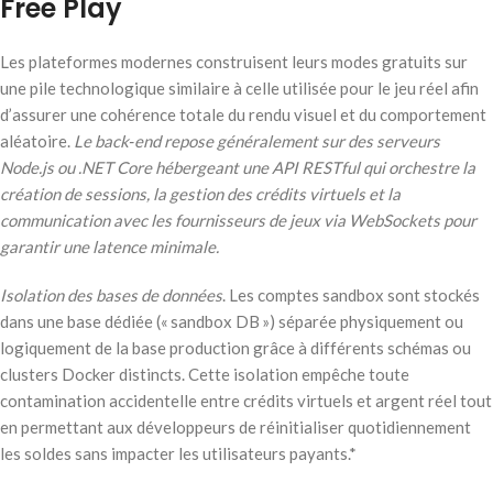
Free Play
Les plateformes modernes construisent leurs modes gratuits sur
une pile technologique similaire à celle utilisée pour le jeu réel afin
d’assurer une cohérence totale du rendu visuel et du comportement
aléatoire.
Le back‑end repose généralement sur des serveurs
Node.js ou .NET Core hébergeant une API RESTful qui orchestre la
création de sessions, la gestion des crédits virtuels et la
communication avec les fournisseurs de jeux via WebSockets pour
garantir une latence minimale.
Isolation des bases de données
. Les comptes sandbox sont stockés
dans une base dédiée (« sandbox DB ») séparée physiquement ou
logiquement de la base production grâce à différents schémas ou
clusters Docker distincts. Cette isolation empêche toute
contamination accidentelle entre crédits virtuels et argent réel tout
en permettant aux développeurs de réinitialiser quotidiennement
les soldes sans impacter les utilisateurs payants.*