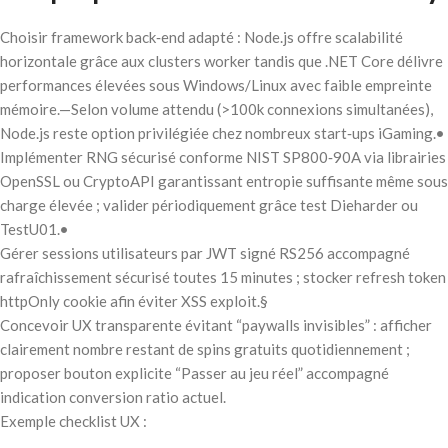
Choisir framework back‑end adapté : Node.js offre scalabilité
horizontale grâce aux clusters worker tandis que .NET Core délivre
performances élevées sous Windows/Linux avec faible empreinte
mémoire.—Selon volume attendu (>100k connexions simultanées),
Node.js reste option privilégiée chez nombreux start‑ups iGaming.•
Implémenter RNG sécurisé conforme NIST SP800‑90A via librairies
OpenSSL ou CryptoAPI garantissant entropie suffisante même sous
charge élevée ; valider périodiquement grâce test Dieharder ou
TestU01.•
Gérer sessions utilisateurs par JWT signé RS256 accompagné
rafraîchissement sécurisé toutes 15 minutes ; stocker refresh token
httpOnly cookie afin éviter XSS exploit.§
Concevoir UX transparente évitant “paywalls invisibles” : afficher
clairement nombre restant de spins gratuits quotidiennement ;
proposer bouton explicite “Passer au jeu réel” accompagné
indication conversion ratio actuel.
Exemple checklist UX :