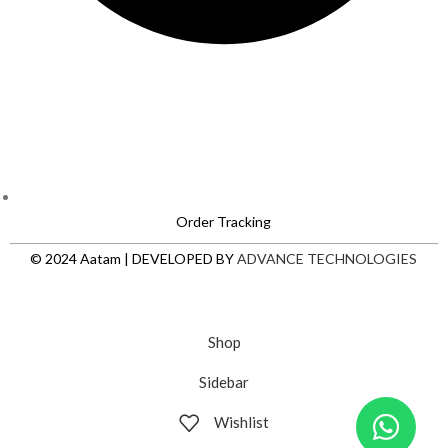
Order Tracking
© 2024 Aatam | DEVELOPED BY
ADVANCE TECHNOLOGIES
Shop
Sidebar
Wishlist