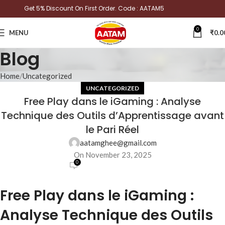
Get 5% Discount On First Order. Code : AATAM5
0
MENU
₹
0.0
Blog
Home
Uncategorized
UNCATEGORIZED
Free Play dans le iGaming : Analyse
Technique des Outils d’Apprentissage avant
le Pari Réel
aatamghee@gmail.com
On November 23, 2025
0
Free Play dans le iGaming :
Analyse Technique des Outils