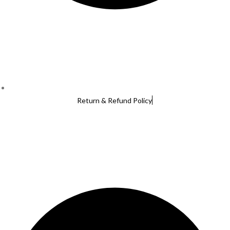
Return & Refund Policy