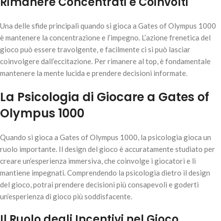
Rimanere Concentrati e Coinvolti
Una delle sfide principali quando si gioca a Gates of Olympus 1000
è mantenere la concentrazione e l’impegno. L’azione frenetica del
gioco può essere travolgente, e facilmente ci si può lasciar
coinvolgere dall’eccitazione. Per rimanere al top, è fondamentale
mantenere la mente lucida e prendere decisioni informate.
La Psicologia di Giocare a Gates of
Olympus 1000
Quando si gioca a Gates of Olympus 1000, la psicologia gioca un
ruolo importante. Il design del gioco è accuratamente studiato per
creare un’esperienza immersiva, che coinvolge i giocatori e li
mantiene impegnati. Comprendendo la psicologia dietro il design
del gioco, potrai prendere decisioni più consapevoli e goderti
un’esperienza di gioco più soddisfacente.
Il Ruolo degli Incentivi nel Gioco