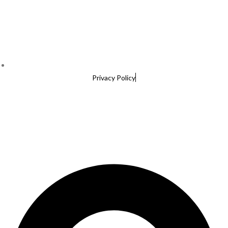
Privacy Policy