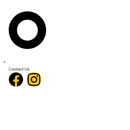
Contact Us