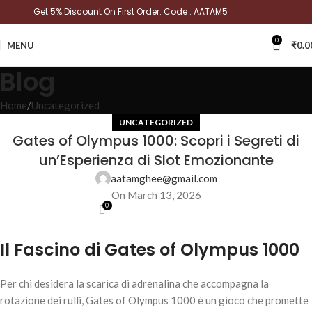
Get 5% Discount On First Order. Code : AATAM5
0
MENU
₹
0.0
Blog
Home
Uncategorized
UNCATEGORIZED
Gates of Olympus 1000: Scopri i Segreti di
un’Esperienza di Slot Emozionante
aatamghee@gmail.com
On March 13, 2026
0
Il Fascino di Gates of Olympus 1000
Per chi desidera la scarica di adrenalina che accompagna la
rotazione dei rulli, Gates of Olympus 1000 è un gioco che promette