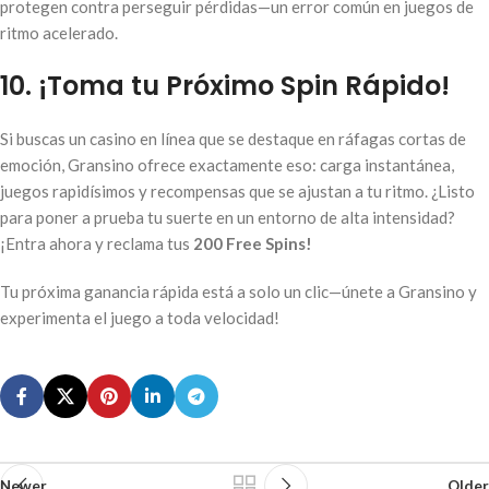
protegen contra perseguir pérdidas—un error común en juegos de
ritmo acelerado.
10. ¡Toma tu Próximo Spin Rápido!
Si buscas un casino en línea que se destaque en ráfagas cortas de
emoción, Gransino ofrece exactamente eso: carga instantánea,
juegos rapidísimos y recompensas que se ajustan a tu ritmo. ¿Listo
para poner a prueba tu suerte en un entorno de alta intensidad?
¡Entra ahora y reclama tus
200 Free Spins!
Tu próxima ganancia rápida está a solo un clic—únete a Gransino y
experimenta el juego a toda velocidad!
Newer
Older