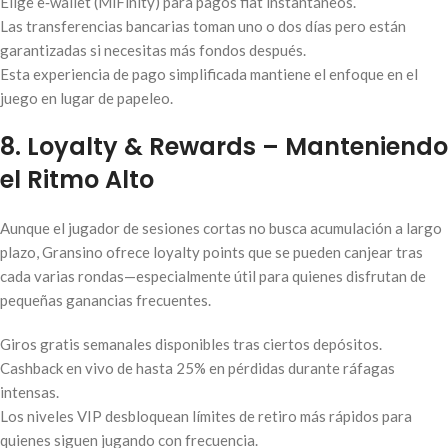
Elige e‑wallet (MiFinity) para pagos fiat instantáneos.
Las transferencias bancarias toman uno o dos días pero están
garantizadas si necesitas más fondos después.
Esta experiencia de pago simplificada mantiene el enfoque en el
juego en lugar de papeleo.
8. Loyalty & Rewards – Manteniendo
el Ritmo Alto
Aunque el jugador de sesiones cortas no busca acumulación a largo
plazo, Gransino ofrece loyalty points que se pueden canjear tras
cada varias rondas—especialmente útil para quienes disfrutan de
pequeñas ganancias frecuentes.
Giros gratis semanales disponibles tras ciertos depósitos.
Cashback en vivo de hasta 25% en pérdidas durante ráfagas
intensas.
Los niveles VIP desbloquean límites de retiro más rápidos para
quienes siguen jugando con frecuencia.