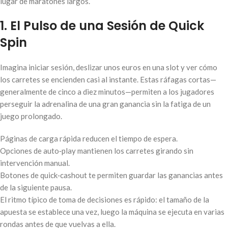
lugar de maratones largos.
1. El Pulso de una Sesión de Quick
Spin
Imagina iniciar sesión, deslizar unos euros en una slot y ver cómo
los carretes se encienden casi al instante. Estas ráfagas cortas—
generalmente de cinco a diez minutos—permiten a los jugadores
perseguir la adrenalina de una gran ganancia sin la fatiga de un
juego prolongado.
Páginas de carga rápida reducen el tiempo de espera.
Opciones de auto‑play mantienen los carretes girando sin
intervención manual.
Botones de quick‑cashout te permiten guardar las ganancias antes
de la siguiente pausa.
El ritmo típico de toma de decisiones es rápido: el tamaño de la
apuesta se establece una vez, luego la máquina se ejecuta en varias
rondas antes de que vuelvas a ella.