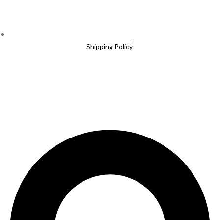
Shipping Policy