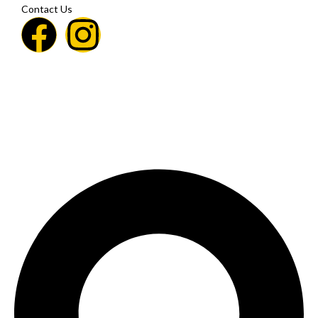
Contact Us