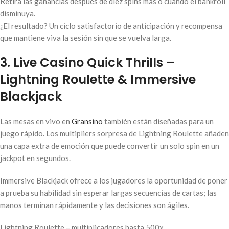
Retira las ganancias después de diez spins más o cuando el bankroll
disminuya.
¿El resultado? Un ciclo satisfactorio de anticipación y recompensa
que mantiene viva la sesión sin que se vuelva larga.
3. Live Casino Quick Thrills –
Lightning Roulette & Immersive
Blackjack
Las mesas en vivo en
Gransino
también están diseñadas para un
juego rápido. Los multipliers sorpresa de Lightning Roulette añaden
una capa extra de emoción que puede convertir un solo spin en un
jackpot en segundos.
Immersive Blackjack ofrece a los jugadores la oportunidad de poner
a prueba su habilidad sin esperar largas secuencias de cartas; las
manos terminan rápidamente y las decisiones son ágiles.
Lightning Roulette – multiplicadores hasta 500x.