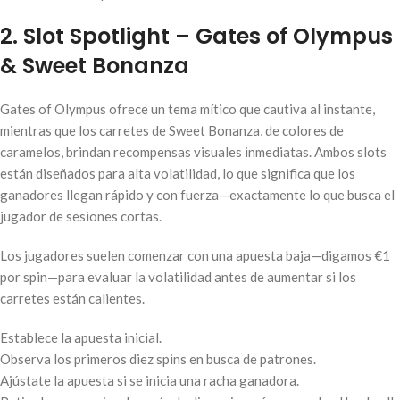
2. Slot Spotlight – Gates of Olympus
& Sweet Bonanza
Gates of Olympus ofrece un tema mítico que cautiva al instante,
mientras que los carretes de Sweet Bonanza, de colores de
caramelos, brindan recompensas visuales inmediatas. Ambos slots
están diseñados para alta volatilidad, lo que significa que los
ganadores llegan rápido y con fuerza—exactamente lo que busca el
jugador de sesiones cortas.
Los jugadores suelen comenzar con una apuesta baja—digamos €1
por spin—para evaluar la volatilidad antes de aumentar si los
carretes están calientes.
Establece la apuesta inicial.
Observa los primeros diez spins en busca de patrones.
Ajústate la apuesta si se inicia una racha ganadora.