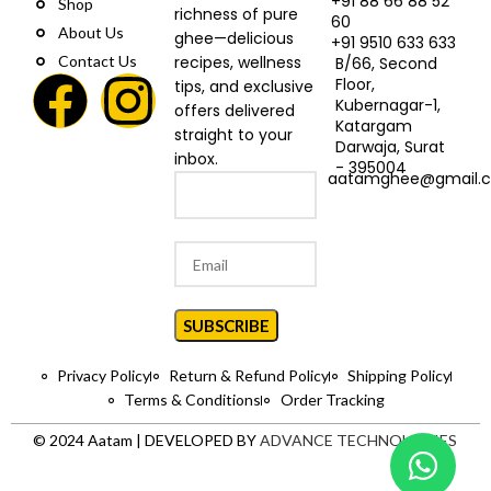
+91 88 66 88 52
Shop
richness of pure
60
About Us
ghee—delicious
+91 9510 633 633
Contact Us
recipes, wellness
B/66, Second
Floor,
tips, and exclusive
Kubernagar-1,
offers delivered
Katargam
straight to your
Darwaja, Surat
inbox.
- 395004
aatamghee@gmail.
Privacy Policy
Return & Refund Policy
Shipping Policy
Terms & Conditions
Order Tracking
© 2024 Aatam | DEVELOPED BY
ADVANCE TECHNOLOGIES