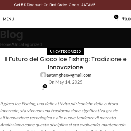
Get 5% Discount On First Order. Code : AATAM5
0
MENU
₹
0.0
Blog
Home
Uncategorized
UNCATEGORIZED
Il Futuro del Gioco Ice Fishing: Tradizione e
Innovazione
aatamghee@gmail.com
On May 14, 2025
0
Il gioco Ice Fishing, una delle attività più iconiche della cultura
invernale, sta vivendo una trasformazione significativa grazie
all’innovazione tecnologica e alle nuove tendenze di mercato.
Analizziamo come questa disciplina si sta evolvendo, mantenendo