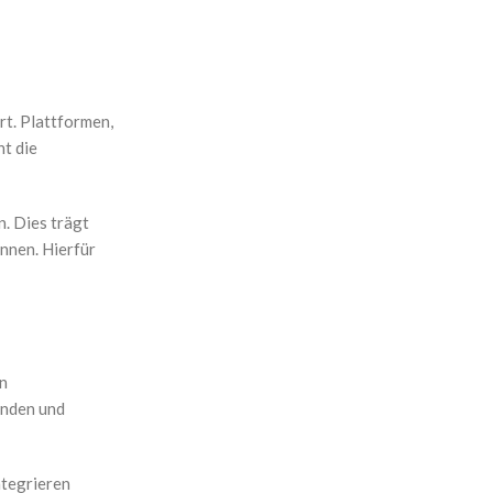
rt. Plattformen,
ht die
n. Dies trägt
nnen. Hierfür
en
inden und
ntegrieren