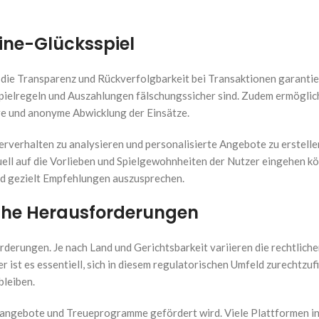
ine-Glücksspiel
 die Transparenz und Rückverfolgbarkeit bei Transaktionen garantie
 Spielregeln und Auszahlungen fälschungssicher sind. Zudem ermöglic
re und anonyme Abwicklung der Einsätze.
erverhalten zu analysieren und personalisierte Angebote zu erstelle
uell auf die Vorlieben und Spielgewohnheiten der Nutzer eingehen kö
d gezielt Empfehlungen auszusprechen.
sche Herausforderungen
rderungen. Je nach Land und Gerichtsbarkeit variieren die rechtlich
 ist es essentiell, sich in diesem regulatorischen Umfeld zurechtzuf
bleiben.
usangebote und Treueprogramme gefördert wird. Viele Plattformen i