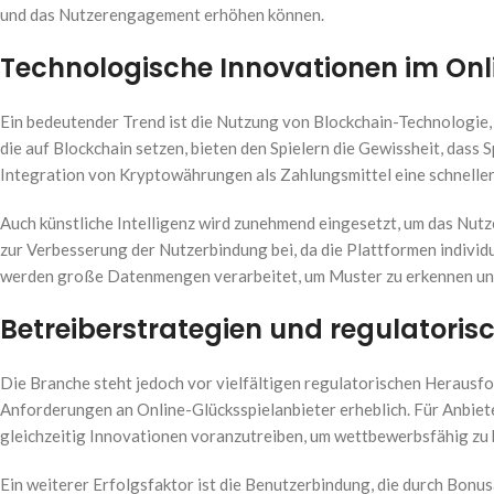
und das Nutzerengagement erhöhen können.
Technologische Innovationen im Onl
Ein bedeutender Trend ist die Nutzung von Blockchain-Technologie,
die auf Blockchain setzen, bieten den Spielern die Gewissheit, dass
Integration von Kryptowährungen als Zahlungsmittel eine schnelle
Auch künstliche Intelligenz wird zunehmend eingesetzt, um das Nutz
zur Verbesserung der Nutzerbindung bei, da die Plattformen individ
werden große Datenmengen verarbeitet, um Muster zu erkennen un
Betreiberstrategien und regulatori
Die Branche steht jedoch vor vielfältigen regulatorischen Herausfo
Anforderungen an Online-Glücksspielanbieter erheblich. Für Anbieter
gleichzeitig Innovationen voranzutreiben, um wettbewerbsfähig zu 
Ein weiterer Erfolgsfaktor ist die Benutzerbindung, die durch Bon