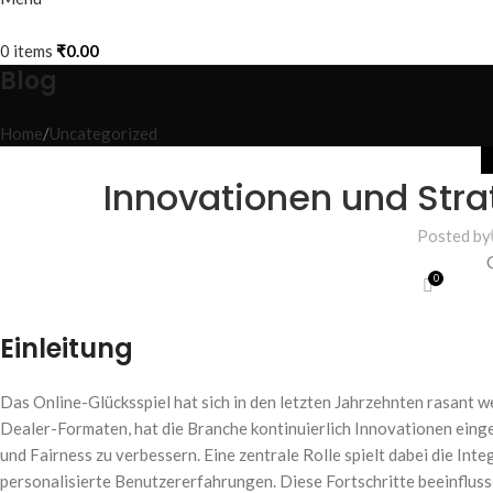
0
items
₹
0.00
Blog
Home
Uncategorized
Innovationen und Stra
Posted by
0
Einleitung
Das Online-Glücksspiel hat sich in den letzten Jahrzehnten rasant w
Dealer-Formaten, hat die Branche kontinuierlich Innovationen eingefü
und Fairness zu verbessern. Eine zentrale Rolle spielt dabei die Int
personalisierte Benutzererfahrungen. Diese Fortschritte beeinfluss