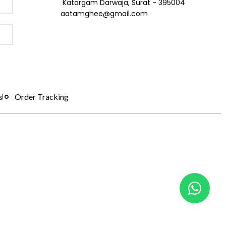
Katargam Darwaja, Surat - 395004
aatamghee@gmail.com
s
Order Tracking