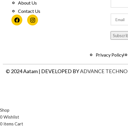
About Us
Contact Us
Privacy Policy
© 2024 Aatam | DEVELOPED BY
ADVANCE TECHNO
Shop
0
Wishlist
0
items
Cart