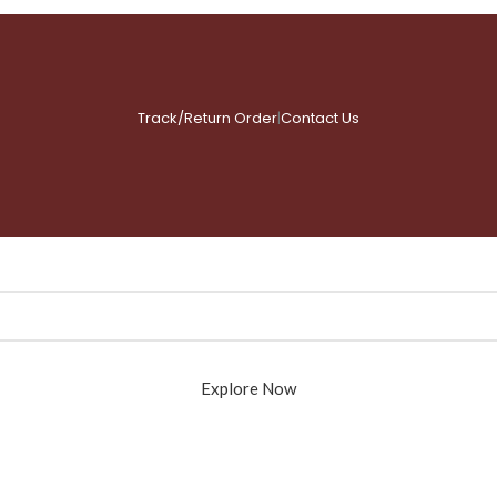
Track/Return Order
|
Contact Us
Explore Now