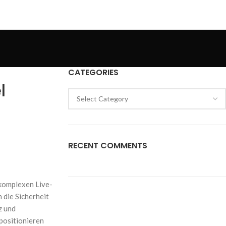
CATEGORIES
l
RECENT COMMENTS
 komplexen Live-
 die Sicherheit
z und
positionieren