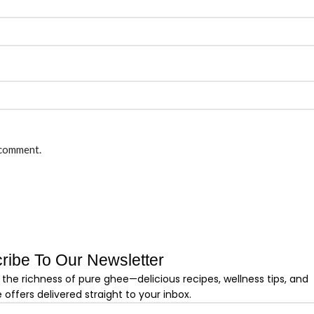
 comment.
ribe To Our Newsletter
 the richness of pure ghee—delicious recipes, wellness tips, and
 offers delivered straight to your inbox.