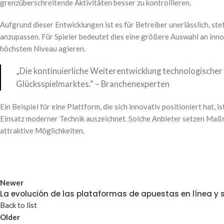
grenzüberschreitende Aktivitäten besser zu kontrollieren.
Aufgrund dieser Entwicklungen ist es für Betreiber unerlässlich, st
anzupassen. Für Spieler bedeutet dies eine größere Auswahl an inno
höchstem Niveau agieren.
„Die kontinuierliche Weiterentwicklung technologischer 
Glücksspielmarktes.“ – Branchenexperten
Ein Beispiel für eine Plattform, die sich innovativ positioniert hat, is
Einsatz moderner Technik auszeichnet. Solche Anbieter setzen Maßst
attraktive Möglichkeiten.
Newer
La evolución de las plataformas de apuestas en línea y s
Back to list
Older