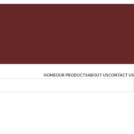
HOME
OUR PRODUCTS
ABOUT US
CONTACT US