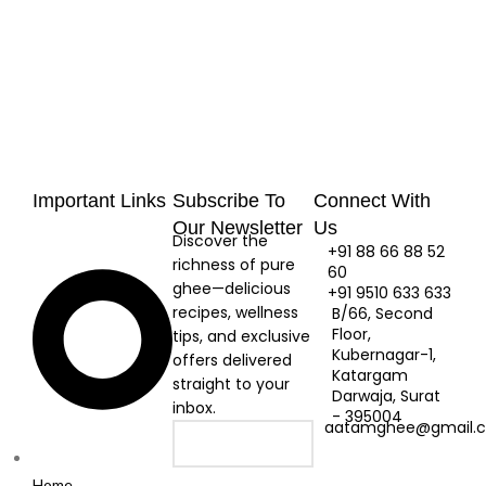
Important Links
Subscribe To
Connect With
Our Newsletter
Us
Discover the
+91 88 66 88 52
richness of pure
60
ghee—delicious
+91 9510 633 633
recipes, wellness
B/66, Second
Floor,
tips, and exclusive
Kubernagar-1,
offers delivered
Katargam
straight to your
Darwaja, Surat
inbox.
- 395004
aatamghee@gmail.
Home