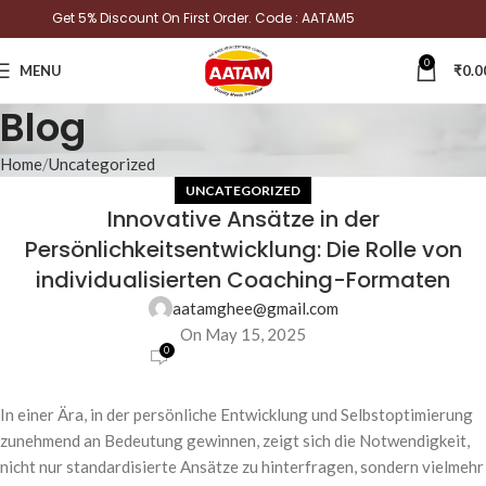
Get 5% Discount On First Order. Code : AATAM5
0
MENU
₹
0.0
Blog
Home
Uncategorized
UNCATEGORIZED
Innovative Ansätze in der
Persönlichkeitsentwicklung: Die Rolle von
individualisierten Coaching-Formaten
aatamghee@gmail.com
On May 15, 2025
0
In einer Ära, in der persönliche Entwicklung und Selbstoptimierung
zunehmend an Bedeutung gewinnen, zeigt sich die Notwendigkeit,
nicht nur standardisierte Ansätze zu hinterfragen, sondern vielmehr