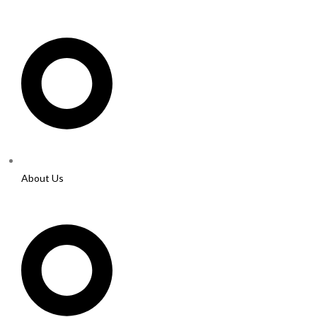
About Us