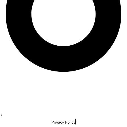
Privacy Policy