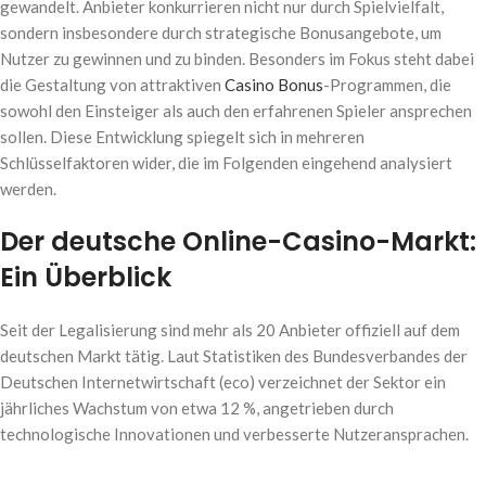
gewandelt. Anbieter konkurrieren nicht nur durch Spielvielfalt,
sondern insbesondere durch strategische Bonusangebote, um
Nutzer zu gewinnen und zu binden. Besonders im Fokus steht dabei
die Gestaltung von attraktiven
Casino Bonus
-Programmen, die
sowohl den Einsteiger als auch den erfahrenen Spieler ansprechen
sollen. Diese Entwicklung spiegelt sich in mehreren
Schlüsselfaktoren wider, die im Folgenden eingehend analysiert
werden.
Der deutsche Online-Casino-Markt:
Ein Überblick
Seit der Legalisierung sind mehr als 20 Anbieter offiziell auf dem
deutschen Markt tätig. Laut Statistiken des Bundesverbandes der
Deutschen Internetwirtschaft (eco) verzeichnet der Sektor ein
jährliches Wachstum von etwa 12 %, angetrieben durch
technologische Innovationen und verbesserte Nutzeransprachen.