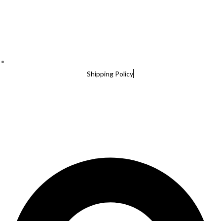
Shipping Policy