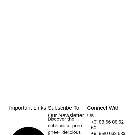
Important Links
Subscribe To
Connect With
Our Newsletter
Us
Discover the
+91 88 66 88 52
richness of pure
60
ghee—delicious
+91 9510 633 633