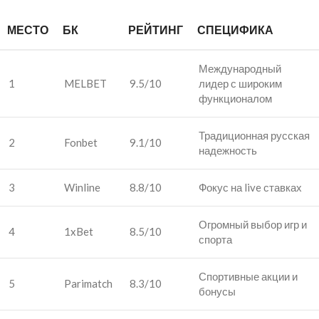
МЕСТО
БК
РЕЙТИНГ
СПЕЦИФИКА
Международный
1
MELBET
9.5/10
лидер с широким
функционалом
Традиционная русская
2
Fonbet
9.1/10
надежность
3
Winline
8.8/10
Фокус на live ставках
Огромный выбор игр и
4
1xBet
8.5/10
спорта
Спортивные акции и
5
Parimatch
8.3/10
бонусы