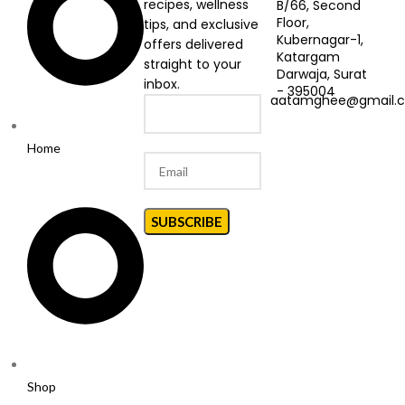
recipes, wellness
B/66, Second
Floor,
tips, and exclusive
Kubernagar-1,
offers delivered
Katargam
straight to your
Darwaja, Surat
inbox.
- 395004
aatamghee@gmail.
Home
Shop