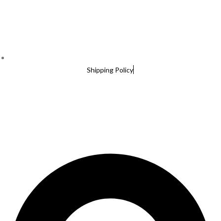
Shipping Policy