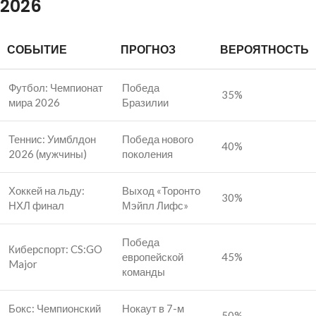
2026
СОБЫТИЕ
ПРОГНОЗ
ВЕРОЯТНОСТЬ
Футбол: Чемпионат
Победа
35%
мира 2026
Бразилии
Теннис: Уимблдон
Победа нового
40%
2026 (мужчины)
поколения
Хоккей на льду:
Выход «Торонто
30%
НХЛ финал
Мэйпл Лифс»
Победа
Киберспорт: CS:GO
европейской
45%
Major
команды
Бокс: Чемпионский
Нокаут в 7-м
50%