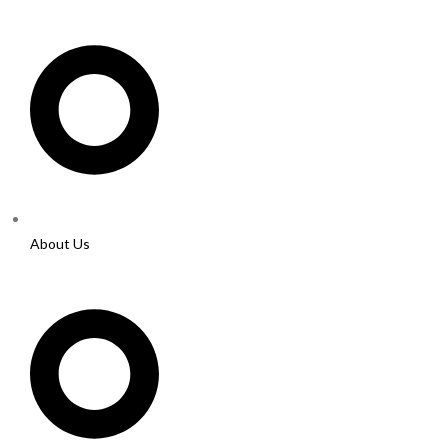
About Us