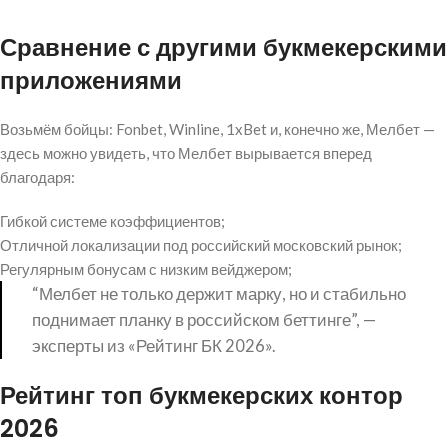
Сравнение с другими букмекерскими
приложениями
Возьмём бойцы: Fonbet, Winline, 1xBet и, конечно же, Мелбет —
здесь можно увидеть, что Мелбет вырывается вперед
благодаря:
Гибкой системе коэффициентов;
Отличной локализации под российский московский рынок;
Регулярным бонусам с низким вейджером;
“Мелбет не только держит марку, но и стабильно
поднимает планку в российском беттинге”, —
эксперты из «Рейтинг БК 2026».
Рейтинг топ букмекерских контор
2026