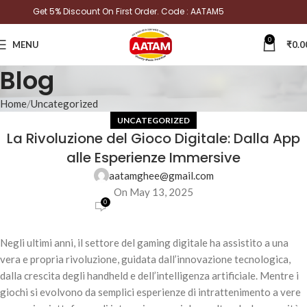
Get 5% Discount On First Order. Code : AATAM5
0
MENU
₹
0.0
Blog
Home
Uncategorized
UNCATEGORIZED
La Rivoluzione del Gioco Digitale: Dalla App
alle Esperienze Immersive
aatamghee@gmail.com
On May 13, 2025
0
Negli ultimi anni, il settore del gaming digitale ha assistito a una
vera e propria rivoluzione, guidata dall’innovazione tecnologica,
dalla crescita degli handheld e dell’intelligenza artificiale. Mentre i
giochi si evolvono da semplici esperienze di intrattenimento a vere