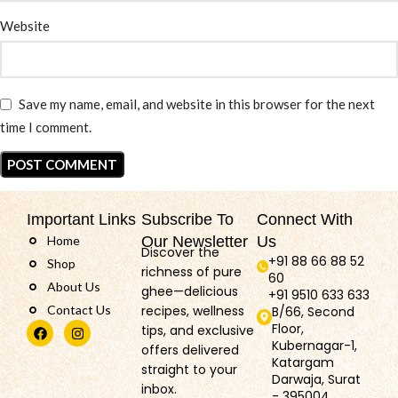
Website
Save my name, email, and website in this browser for the next
time I comment.
Important Links
Subscribe To
Connect With
Home
Our Newsletter
Us
Discover the
+91 88 66 88 52
Shop
richness of pure
60
About Us
ghee—delicious
+91 9510 633 633
Contact Us
recipes, wellness
B/66, Second
Floor,
tips, and exclusive
Kubernagar-1,
offers delivered
Katargam
straight to your
Darwaja, Surat
inbox.
- 395004