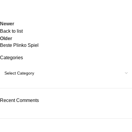
Newer
Back to list
Older
Beste Plinko Spiel
Categories
Recent Comments