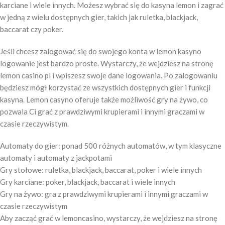
karciane i wiele innych. Możesz wybrać się do kasyna lemon i zagrać
w jedną z wielu dostępnych gier, takich jak ruletka, blackjack,
baccarat czy poker.
Jeśli chcesz zalogować się do swojego konta w lemon kasyno
logowanie jest bardzo proste. Wystarczy, że wejdziesz na stronę
lemon casino pl i wpiszesz swoje dane logowania. Po zalogowaniu
będziesz mógł korzystać ze wszystkich dostępnych gier i funkcji
kasyna. Lemon casyno oferuje także możliwość gry na żywo, co
pozwala Ci grać z prawdziwymi krupierami i innymi graczami w
czasie rzeczywistym.
Automaty do gier: ponad 500 różnych automatów, w tym klasyczne
automaty i automaty z jackpotami
Gry stołowe: ruletka, blackjack, baccarat, poker i wiele innych
Gry karciane: poker, blackjack, baccarat i wiele innych
Gry na żywo: gra z prawdziwymi krupierami i innymi graczami w
czasie rzeczywistym
Aby zacząć grać w lemoncasino, wystarczy, że wejdziesz na stronę