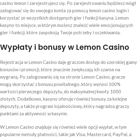
casino lemon i zarejestrujesz się. Po zarejestrowaniu będziesz mógł
zalogować się do swojego konta za pomocą lemon casino login i
korzystać ze wszystkich dostępnych gier i funkcji kasyna. Lemon
kasyno to miejsce, w którym możesz znaleźć wiele emocjonujących
gier i funkcji, które zaspokoją Twoje potrzeby i oczekiwania.
Wypłaty i bonusy w Lemon Casino
Rejestracja w Lemon Casino daje graczom dostęp do szerokiej gamy
bonusów i promocji, które znacznie zwiększają ich szanse na
wygraną. Po zalogowaniu się na stronie Lemon Casino, gracze
mogą skorzystać z bonusu powitalnego, który wynosi 100%
wartości pierwszego depozytu, do maksymalnej kwoty 1000
złotych. Dodatkowo, kasyno oferuje również bonusy za kolejne
depozyty, a także program lojalnościowy, który nagradza graczy
punktami za aktywność w kasynie.
W Lemon Casino znajduje się również wiele opcji wypłat, w tym
popularne metody płatności, takie jak Visa, Mastercard, PayPal, a