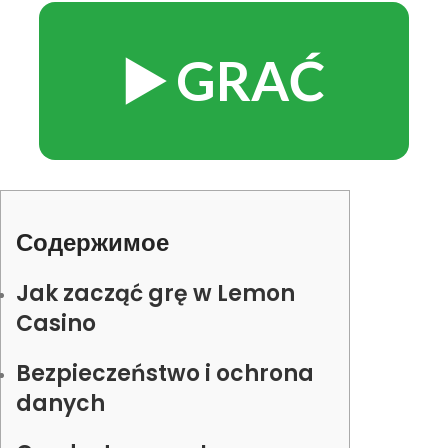
▶️ GRAĆ
Содержимое
Jak zacząć grę w Lemon
Casino
Bezpieczeństwo i ochrona
danych