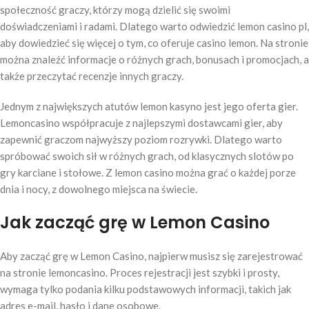
społeczność graczy, którzy mogą dzielić się swoimi
doświadczeniami i radami. Dlatego warto odwiedzić lemon casino pl,
aby dowiedzieć się więcej o tym, co oferuje casino lemon. Na stronie
można znaleźć informacje o różnych grach, bonusach i promocjach, a
także przeczytać recenzje innych graczy.
Jednym z największych atutów lemon kasyno jest jego oferta gier.
Lemoncasino współpracuje z najlepszymi dostawcami gier, aby
zapewnić graczom najwyższy poziom rozrywki. Dlatego warto
spróbować swoich sił w różnych grach, od klasycznych slotów po
gry karciane i stołowe. Z lemon casino można grać o każdej porze
dnia i nocy, z dowolnego miejsca na świecie.
Jak zacząć grę w Lemon Casino
Aby zacząć grę w Lemon Casino, najpierw musisz się zarejestrować
na stronie lemoncasino. Proces rejestracji jest szybki i prosty,
wymaga tylko podania kilku podstawowych informacji, takich jak
adres e-mail, hasło i dane osobowe.