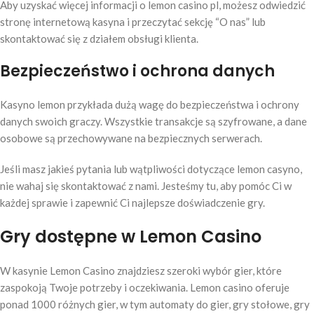
Aby uzyskać więcej informacji o lemon casino pl, możesz odwiedzić
stronę internetową kasyna i przeczytać sekcję “O nas” lub
skontaktować się z działem obsługi klienta.
Bezpieczeństwo i ochrona danych
Kasyno lemon przykłada dużą wagę do bezpieczeństwa i ochrony
danych swoich graczy. Wszystkie transakcje są szyfrowane, a dane
osobowe są przechowywane na bezpiecznych serwerach.
Jeśli masz jakieś pytania lub wątpliwości dotyczące lemon casyno,
nie wahaj się skontaktować z nami. Jesteśmy tu, aby pomóc Ci w
każdej sprawie i zapewnić Ci najlepsze doświadczenie gry.
Gry dostępne w Lemon Casino
W kasynie Lemon Casino znajdziesz szeroki wybór gier, które
zaspokoją Twoje potrzeby i oczekiwania. Lemon casino oferuje
ponad 1000 różnych gier, w tym automaty do gier, gry stołowe, gry