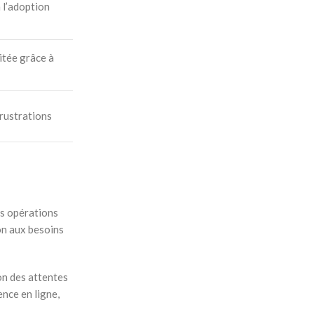
 l’adoption
litée grâce à
frustrations
rs opérations
ion aux besoins
on des attentes
ence en ligne,