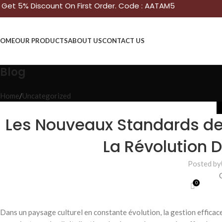
Get 5% Discount On First Order. Code : AATAM5
OME
OUR PRODUCTS
ABOUT US
CONTACT US
Blog
Home
Uncategorized
Les Nouveaux Standards de 
La Révolution 
Posted by
0
Dans un paysage culturel en constante évolution, la gestion efficac