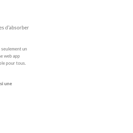
les d’absorber
n seulement un
une web app
ble pour tous.
si une