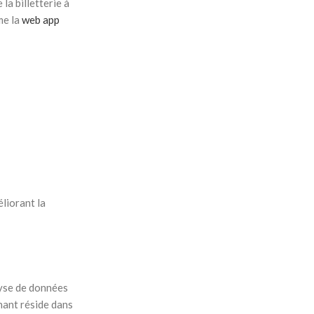
la billetterie à
me la
web app
liorant la
lyse de données
rnant réside dans