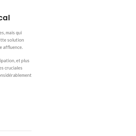
cal
es, mais qui
ette solution
e affluence.
ipation, et plus
es cruciales
considérablement