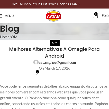
Get 5% Discount On First Order. Code : AATAM5
0
MENU
₹
0.0
Blog
Home
OM
OM
Melhores Alternativas A Omegle Para
Android
aatamghee@gmail.com
On March 17, 2026
0
Você pode ler os seguintes detalhes abaixo enquanto discutimos as
melhores conversar com estranhos websites que você pode usar
gratuitamente. O Papinho funciona como qualquer outro chat
online, conectando usuários em todos os cantos do mundo. Papinho