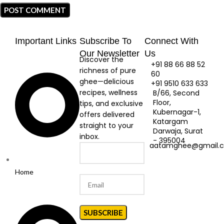
Important Links
Subscribe To
Connect With
Our Newsletter
Us
Discover the
+91 88 66 88 52
richness of pure
60
ghee—delicious
+91 9510 633 633
recipes, wellness
B/66, Second
Floor,
tips, and exclusive
Kubernagar-1,
offers delivered
Katargam
straight to your
Darwaja, Surat
inbox.
- 395004
aatamghee@gmail.
Home