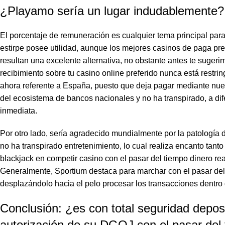
¿Playamo serí­a un lugar indudablemente?
El porcentaje de remuneración es cualquier tema principal par
estirpe posee utilidad, aunque los mejores casinos de paga p
resultan una excelente alternativa, no obstante antes te sugerim
recibimiento sobre tu casino online preferido nunca está restr
ahora referente a España, puesto que deja pagar mediante nue
del ecosistema de bancos nacionales y no ha transpirado, a dif
inmediata.
Por otro lado, serí­a agradecido mundialmente por la patologí­a 
no ha transpirado entretenimiento, lo cual realiza encanto ta
blackjack en competir casino con el pasar del tiempo dinero rea
Generalmente, Sportium destaca para marchar con el pasar del
desplazándolo hacia el pelo procesar los transacciones dentro
Conclusión: ¿es con total seguridad depos
autorización de su DGOJ con el pasar del 