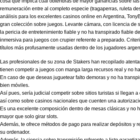
cosa que implica cual obtendrás de mayor ganancias sobre la
remuneración entre al completo especie (tragaperras, ruleta de
análisis para los excelentes casinos online en Argentina, Tony
gran colección sobre juegos. Levante cámara, con licencia de
la pericia de entretenimiento fiable y no ha transpirado fiable
inmersiva para juegos con crupier referente a preparado. Crit
títulos más profusamente usadas dentro de los jugadores argen
Las profesionales de su zona de Stakers han recopilado atentam
tienen competir a juegos con manga larga recursos real y no ha
En caso de que deseas juguetear falto demoras y no ha transpirad
bien móviles.
Así­ pues, serí­a judicial competir sobre sitios turistas si llega
así como sobre casinos nacionales que cuenten una autorizaci
Es una excelente composición dentro de mesas clásicas y no ha
mayor que solo girar slots.
Además, te ofrece métodos de pago para realizar depósitos y ret
su ordenador.
Además, la ciencia sobre transmisión referente a listo garantiz