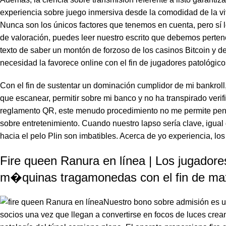
experiencia sobre juego inmersiva desde la comodidad de la vi
Nunca son los únicos factores que tenemos en cuenta, pero sí 
de valoración, puedes leer nuestro escrito que debemos perten
texto de saber un montón de forzoso de los casinos Bitcoin y d
necesidad la favorece online con el fin de jugadores patológico
Con el fin de sustentar un dominación cumplidor de mi bankroll, 
que escanear, permitir sobre mi banco y no ha transpirado verif
reglamento QR, este menudo procedimiento no me permite pensa
sobre entretenimiento. Cuando nuestro lapso serí­a clave, igua
hacia el pelo Plin son imbatibles. Acerca de yo experiencia, l
Fire queen Ranura en línea | Los jugadores
m�quinas tragamonedas con el fin de max
Nuestro bono sobre admisión es un
socios una vez que llegan a convertirse en focos de luces crean