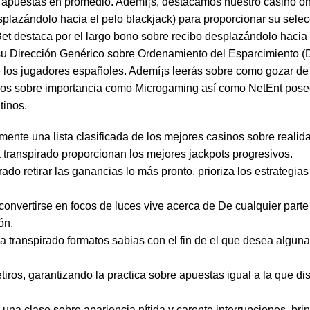
s apuestas en promedio. Ademí¡s, destacamos nuestro casino o
splazándolo hacia el pelo blackjack) para proporcionar su selec
Bet destaca por el largo bono sobre recibo desplazándolo hacia 
 su Dirección Genérico sobre Ordenamiento del Esparcimiento 
 de los jugadores españoles. Ademí¡s leerás sobre como gozar de
erios sobre importancia como Microgaming así­ como NetEnt pos
tinos.
ente una lista clasificada de los mejores casinos sobre realid
 transpirado proporcionan los mejores jackpots progresivos.
o retirar las ganancias lo más pronto, prioriza los estrategias 
n a convertirse en focos de luces vive acerca de De cualquier part
ón.
 transpirado formatos sabias con el fin de el que desea algun
iros, garantizando la practica sobre apuestas igual a la que dis
a una clase sobre apariencia nítida y carente interrupciones, br